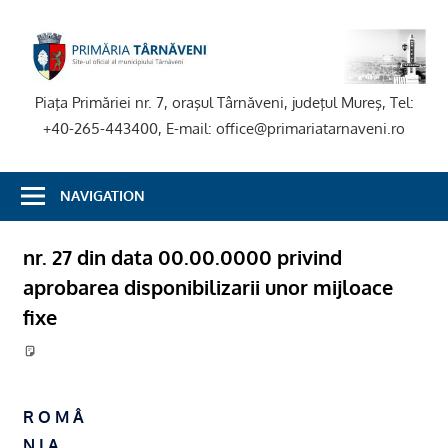
Skip
to
P
content
T
Piaţa Primăriei nr. 7, oraşul Târnăveni, judeţul Mureş, Tel:
+40-265-443400, E-mail: office@primariatarnaveni.ro
NAVIGATION
nr. 27 din data 00.00.0000 privind
aprobarea disponibilizarii unor mijloace
fixe
R O M Â
N I A