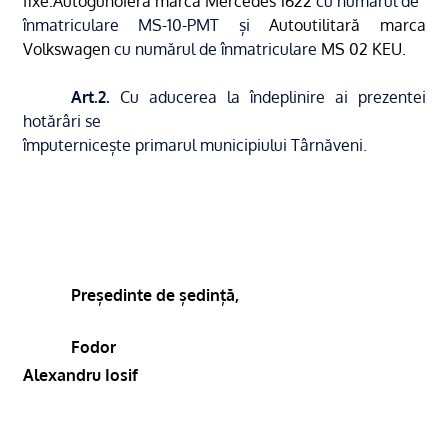
fixe:Autogunoiera marca Mercedes 1622
cu numărul de
înmatriculare MS-10-PMT și
Autoutilitară marca
Volkswagen
cu numărul de înmatriculare
MS 02 KEU.
Art.2.
Cu aducerea la îndeplinire ai prezentei
hotărâri se
împuternicește primarul municipiului Târnăveni.
Președinte de ședință,
Fodor
Alexandru Iosif