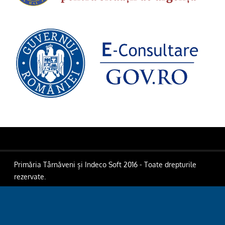
Primăria Târnăveni și Indeco Soft 2016 - Toate drepturile
rezervate.