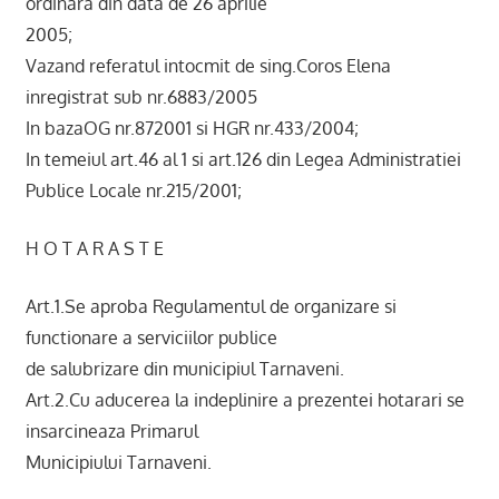
ordinara din data de 26 aprilie
2005;
Vazand referatul intocmit de sing.Coros Elena
inregistrat sub nr.6883/2005
In bazaOG nr.872001 si HGR nr.433/2004;
In temeiul art.46 al 1 si art.126 din Legea Administratiei
Publice Locale nr.215/2001;
H O T A R A S T E
Art.1.Se aproba Regulamentul de organizare si
functionare a serviciilor publice
de salubrizare din municipiul Tarnaveni.
Art.2.Cu aducerea la indeplinire a prezentei hotarari se
insarcineaza Primarul
Municipiului Tarnaveni.