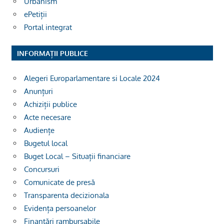
Urbanism
ePetiții
Portal integrat
INFORMAȚII PUBLICE
Alegeri Europarlamentare si Locale 2024
Anunțuri
Achiziții publice
Acte necesare
Audiențe
Bugetul local
Buget Local – Situații financiare
Concursuri
Comunicate de presă
Transparenta decizionala
Evidența persoanelor
Finanțări rambursabile