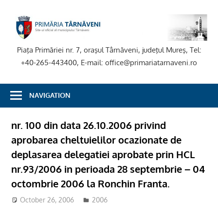
Skip
to
P
content
T
Piaţa Primăriei nr. 7, oraşul Târnăveni, judeţul Mureş, Tel:
+40-265-443400, E-mail: office@primariatarnaveni.ro
NAVIGATION
nr. 100 din data 26.10.2006 privind
aprobarea cheltuielilor ocazionate de
deplasarea delegatiei aprobate prin HCL
nr.93/2006 in perioada 28 septembrie – 04
octombrie 2006 la Ronchin Franta.
October 26, 2006
2006