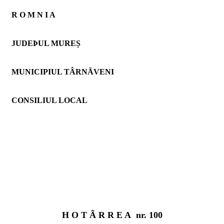
R O M N I A
JUDEÞUL MUREȘ
MUNICIPIUL TÂRNÃVENI
CONSILIUL LOCAL
H O T Ã R R E A
nr. 100