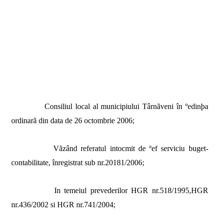
Consiliul local al municipiului Târnãveni în ºedinþa
ordinarã din data de 26 octombrie 2006;
Vãzând referatul intocmit de ºef serviciu buget-
contabilitate, înregistrat sub nr.20181/2006;
In temeiul prevederilor HGR nr.518/1995,HGR
nr.436/2002 si HGR nr.741/2004;