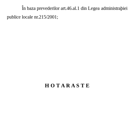
În baza prevederilor art.46.al.1 din Legea administraþiei
publice locale nr.215/2001;
H O T A R A S T E