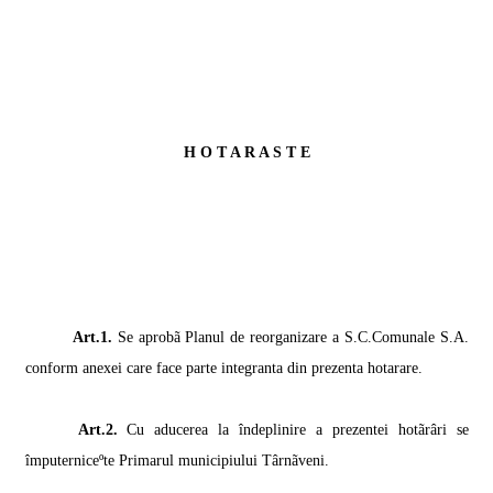
H O T A R A S T E
Art.1.
Se aprobã Planul de reorganizare a S.C.Comunale S.A.
conform anexei care face parte integranta din prezenta hotarare.
Art.2.
Cu aducerea la îndeplinire a prezentei hotãrâri se
împuterniceºte Primarul municipiului Târnãveni.