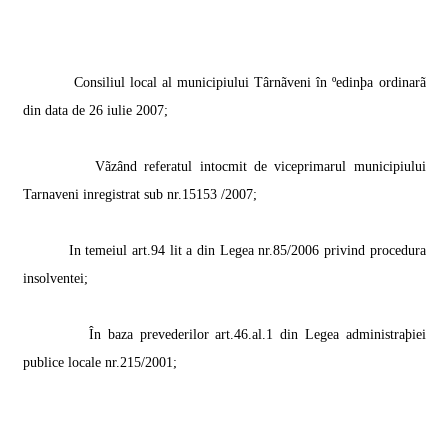
Consiliul local al municipiului Târnãveni în ºedinþa ordinarã
din data de 26 iulie 2007;
Vãzând referatul intocmit de viceprimarul municipiului
Tarnaveni inregistrat sub nr.15153 /2007;
In temeiul art.94 lit a din Legea nr.85/2006 privind procedura
insolventei;
În baza prevederilor art.46.al.1 din Legea administraþiei
publice locale nr.215/2001;