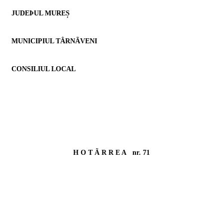
JUDEÞUL MUREȘ
MUNICIPIUL TÂRNÃVENI
CONSILIUL LOCAL
H O T Ã R R E A
nr. 71