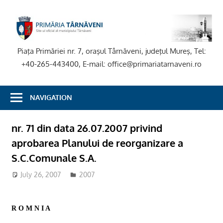
Skip
to
P
content
T
Piaţa Primăriei nr. 7, oraşul Târnăveni, judeţul Mureş, Tel:
+40-265-443400, E-mail: office@primariatarnaveni.ro
NAVIGATION
nr. 71 din data 26.07.2007 privind
aprobarea Planului de reorganizare a
S.C.Comunale S.A.
July 26, 2007
2007
R O M N I A