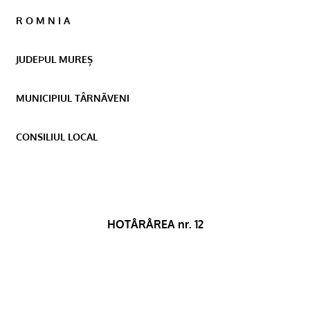
R O M N I A
JUDEÞUL MUREȘ
MUNICIPIUL TÂRNÃVENI
CONSILIUL LOCAL
HOTÂRÂREA nr. 12