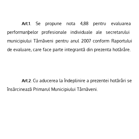
Art.1
.
Se propune nota 4,88 pentru evaluarea
performanþelor profesionale individuale
ale secretarului
municipiului Târnãveni pentru anul 2007
conform Raportului
de evaluare, care face parte integrantã din prezenta hotãrâre.
Art.2
. Cu aducerea la îndeplinire a prezentei hotãrâri se
însãrcineazã Primarul Municipiului Târnãveni.