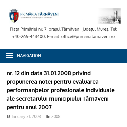
Skip
to
P
content
T
Piaţa Primăriei nr. 7, oraşul Târnăveni, judeţul Mureş, Tel:
+40-265-443400, E-mail: office@primariatarnaveni.ro
NAVIGATION
nr. 12 din data 31.01.2008 privind
propunerea notei pentru evaluarea
performanþelor profesionale individuale
ale secretarului municipiului Târnãveni
pentru anul 2007
January 31, 2008
2008