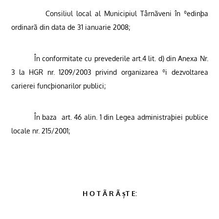
Consiliul local al Municipiul Târnãveni în ºedinþa
ordinarã din data de 31 ianuarie 2008;
În conformitate cu prevederile art.4 lit. d) din Anexa Nr.
3 la HGR nr. 1209/2003 privind organizarea ºi dezvoltarea
carierei funcþionarilor publici;
În baza
art. 46 alin. 1 din Legea administraþiei publice
locale nr. 215/2001;
H O T Ã R Ã șT E: