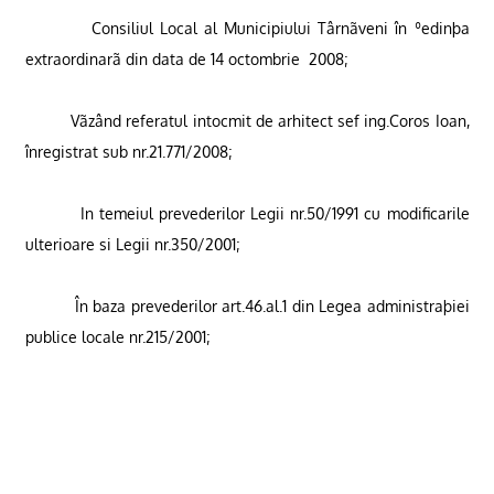
Consiliul Local al Municipiului Târnãveni în ºedinþa
extraordinarã din data de 14 octombrie
2008;
Vãzând referatul intocmit de arhitect sef ing.Coros Ioan,
înregistrat sub nr.21.771/2008;
In temeiul prevederilor Legii nr.50/1991 cu modificarile
ulterioare si Legii nr.350/2001;
În baza prevederilor art.46.al.1 din Legea administraþiei
publice locale nr.215/2001
;