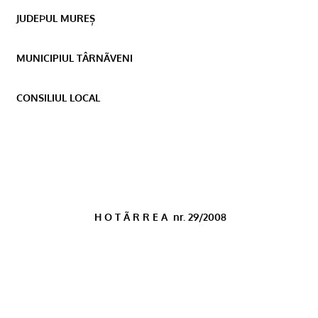
JUDEÞUL MUREȘ
MUNICIPIUL TÂRNÃVENI
CONSILIUL LOCAL
H O T Ã R R E A
nr. 29/2008