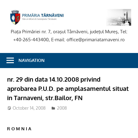
Skip
to
P
content
T
Piaţa Primăriei nr. 7, oraşul Târnăveni, judeţul Mureş, Tel:
+40-265-443400, E-mail: office@primariatarnaveni.ro
NAVIGATION
nr. 29 din data 14.10.2008 privind
aprobarea P.U.D. pe amplasamentul situat
in Tarnaveni, str.Bailor, FN
October 14, 2008
2008
R O M N I A