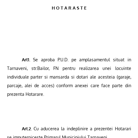
H O T A R A S T E
Art1.
Se aproba P.U.D. pe amplasamentul situat in
Tarnaveni, str.Bailor, FN pentru realizarea unei locuinte
individuale parter si mansarda si dotari ale acesteia (garaje,
parcaje, alei de acces) conform anexei care face parte din
prezenta Hotarare.
Art.2.
Cu aducerea la indeplinire a prezentei Hotarari
se imputerniceste Primarul Municipiului Tarnaveni.