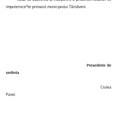
imputerniceºte primarul municipiului Târnãveni.
Presedinte de
sedinta
Ciulea
Pavel