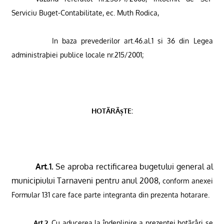
Serviciu Buget-Contabilitate, ec. Muth Rodica,
In baza prevederilor art.46.al.1 si 36 din Legea
administraþiei publice locale nr.215/2001
;
HOTÃRÃșTE:
Art.1.
Se aproba rectificarea bugetului general al
municipiului Tarnaveni pentru anul 2008,
conform anexei
Formular 131 care face parte integranta din prezenta hotarare
.
Art.2.
Cu aducerea la îndeplinire a prezentei hotãrâri se