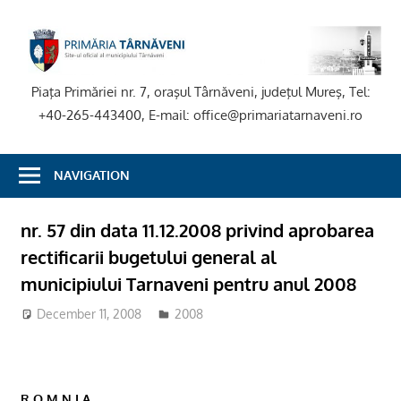
Skip
to
P
content
T
Piaţa Primăriei nr. 7, oraşul Târnăveni, judeţul Mureş, Tel:
+40-265-443400, E-mail: office@primariatarnaveni.ro
NAVIGATION
nr. 57 din data 11.12.2008 privind aprobarea
rectificarii bugetului general al
municipiului Tarnaveni pentru anul 2008
December 11, 2008
2008
R O M N I A