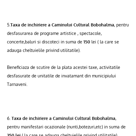
5.
Taxa de inchiriere a Caminului Cultural Bobohalma
, pentru
desfasurarea de programe artistice , spectacole,
concerte,baluri si discoteci in suma de
150
lei ( la care se
adauga cheltuielile privind utilitatile).
Beneficiaza de scutire de
la plata
acestei taxe, activitatile
desfasurate de unitatile de invatamant din municipiului
Tarnaveni.
6.
Taxa de inchiriere a Caminului Cultural Bobohalma
,
pentru manifestari ocazionale (nunti,botezuri,etc) in suma de
350 lei
( la care se adauga cheltuielile privind utilitatile).