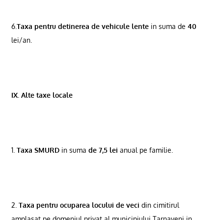
6.
Taxa pentru detinerea de vehicule lente
in suma de
40
lei/an.
IX. Alte taxe locale
1.
Taxa SMURD
in suma
de 7,5 lei
anual pe familie.
2.
Taxa pentru ocuparea locului de veci
din cimitirul
amplasat pe domeniul privat al municipiului Tarnaveni in