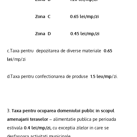
Zona
C
0.65 lei/mp/zi
Zona
D
0.45 lei/mp/zi
c.Taxa pentru
depozitarea de diverse materiale
0.65
lei
/mp/zi
d.Taxa pentru confectionarea de produse
1.5 leu/mp
/zi.
3.
Taxa pentru ocuparea domeniului public in scopul
amenajarii teraselor –
alimentatie publica pe perioada
estivala
0.4 lei/mp/zi,
cu exceptia zilelor in care se
desfasoara activitati municipale.