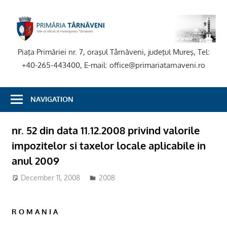
Skip
to
P
content
T
Piaţa Primăriei nr. 7, oraşul Târnăveni, judeţul Mureş, Tel:
+40-265-443400, E-mail: office@primariatarnaveni.ro
NAVIGATION
nr. 52 din data 11.12.2008 privind valorile
impozitelor si taxelor locale aplicabile in
anul 2009
December 11, 2008
2008
R O M A N I A