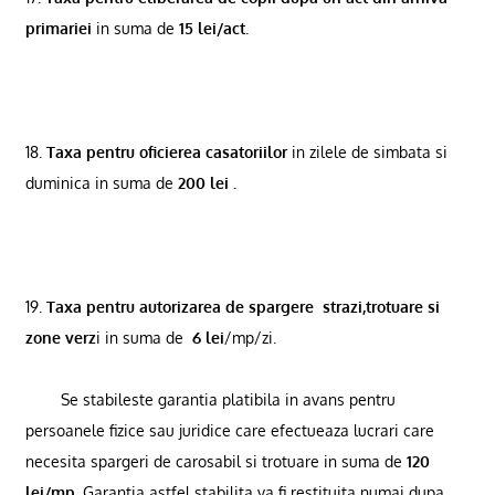
primariei
in suma de
15 lei/act
.
18.
Taxa pentru oficierea casatoriilor
in zilele de simbata si
duminica in suma de
200 lei .
19.
Taxa pentru autorizarea de spargere
strazi,trotuare si
zone verz
i in suma de
6 lei
/mp/zi.
Se stabileste garantia platibila in avans pentru
persoanele fizice sau juridice care efectueaza lucrari care
necesita spargeri de carosabil si trotuare in suma de
120
lei/mp
. Garantia astfel stabilita va fi restituita numai dupa