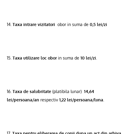
14.
Taxa intrare vizitatori
obor in suma de
0,5 lei/zi
15.
Taxa utilizare loc obor
in suma de
10 lei/zi
.
16.
Taxa de salubritate
(platibila lunar)
14,64
lei/persoana/an
respectiv
1,22 lei/persoana/luna
.
17.
Taxa pentru eliberarea de copii dupa un act din arhiva