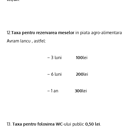
12.
Taxa pentru rezervarea meselor
in piata agro-alimentara
Avram Iancu , astfel:
– 3 luni
100
lei
– 6 luni
200
lei
– 1 an
300
lei
13.
Taxa pentru folosirea WC
-ului public
0,50 lei
.