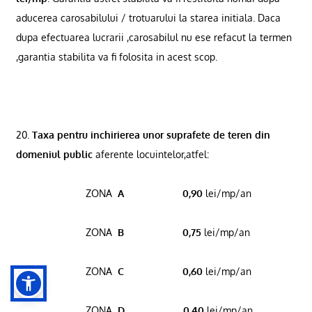
aducerea carosabilului / trotuarului la starea initiala. Daca
dupa efectuarea lucrarii ,carosabilul nu ese refacut la termen
,garantia stabilita va fi folosita in acest scop.
20.
Taxa pentru inchirierea unor suprafete de teren din
domeniul public
aferente locuintelor,atfel:
ZONA
A
0,90
lei/mp/an
ZONA
B
0,75
lei/mp/an
ZONA
C
0,60
lei/mp/an
ZONA
D
0,40
lei/mp/an