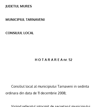
JUDETUL MURES
MUNICIPIUL TARNAVENI
CONSILIUL LOCAL
H O T A R A R E A nr. 52
Consiliul local al municipiului Tarnaveni in sedinta
ordinara din data de 11 decembrie 2008;
Vazind referatul intocmit de secretarul municipiului