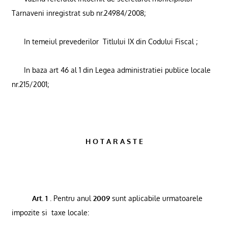
Tarnaveni inregistrat sub nr.24984/2008;
In temeiul prevederilor
Titlului IX din Codului Fiscal ;
In baza art 46 al 1 din Legea administratiei publice locale
nr.215/2001;
H O T A R A S T E
Art. 1
. Pentru anul
2009
sunt aplicabile urmatoarele
impozite si
taxe locale: