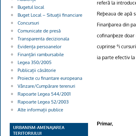
referã la introduc
Bugetul local
Reþeaua de apã se
Buget Local – Situații financiare
Concursuri
Finanþarea din pa
Comunicate de presă
cofinanþeze doar c
Transparenta decizionala
cuprinse ºi cursur
Evidența persoanelor
Finanțări rambursabile
ia parte efectiv la 
Legea 350/2005
Publicații căsătorie
Proiecte cu finantare europeana
Vânzare/Cumpărare terenuri
Rapoarte Legea 544/2001
Rapoarte Legea 52/2003
Alte informații publice
Primar,
URBANISM-AMENAJAREA
TERITORIULUI