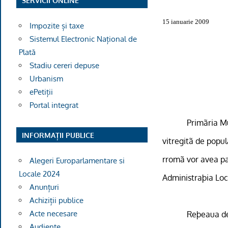
SERVICII ONLINE
15 ianuarie 2009
Impozite și taxe
Sistemul Electronic Național de
Plată
Stadiu cereri depuse
Urbanism
ePetiții
Portal integrat
Prim
ã
ria M
INFORMAȚII PUBLICE
vitregitã de popul
rromã vor avea pa
Alegeri Europarlamentare si
Locale 2024
Administraþia Loc
Anunțuri
Achiziții publice
Acte necesare
Reþeaua de 
Audiențe