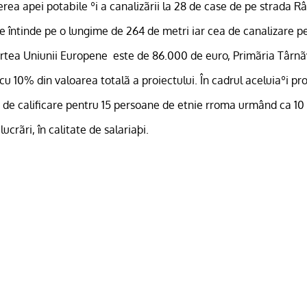
erea apei potabile ºi a canalizãrii la 28 de case de pe strada R
 întinde pe o lungime de 264 de metri iar cea de canalizare p
rtea Uniunii Europene
este de 86.000 de euro, Primãria Târn
u 10% din valoarea totalã a proiectului. În cadrul aceluiaºi pro
i de calificare pentru 15 persoane de etnie rroma urmând ca 10 
lucrãri, în calitate de salariaþi.