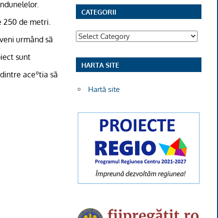
ândunelelor.
CATEGORII
e 250 de metri.
Categorii
ãveni urmând sã
iect sunt
HARTA SITE
dintre aceºtia sã
Hartă site