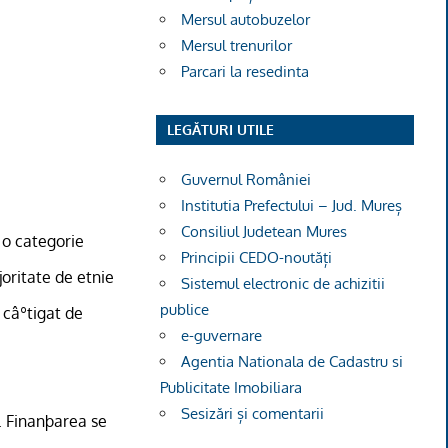
Mersul autobuzelor
Mersul trenurilor
Parcari la resedinta
LEGĂTURI UTILE
Guvernul României
Institutia Prefectului – Jud. Mureș
Consiliul Judetean Mures
 o categorie
Principii CEDO-noutăți
joritate de etnie
Sistemul electronic de achizitii
publice
 câºtigat de
e-guvernare
Agentia Nationala de Cadastru si
Publicitate Imobiliara
Sesizări și comentarii
. Finanþarea se