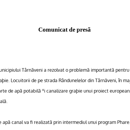
Comunicat de presã
unicipiului Târnãveni a rezolvat o problemã importantã pentru
aþie. Locuitorii de pe strada Rândunelelor din Târnãveni, în ma
rte de apã potabilã ºi canalizare graþie unui proiect european
alã.
apã canal va fi realizatã prin intermediul unui program Phare