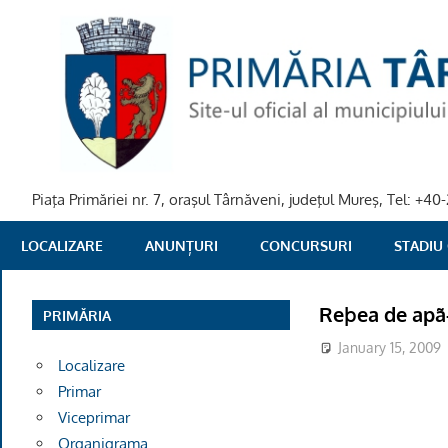
Skip
to
content
Piaţa Primăriei nr. 7, oraşul Târnăveni, judeţul Mureş, Tel: +
PRIMARIA
LOCALIZARE
ANUNȚURI
CONCURSURI
STADIU
TARNAVENI
Reþea de apã
PRIMĂRIA
January 15, 2009
Localizare
Primar
Viceprimar
Organigrama