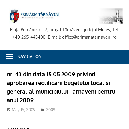
Skip
to
P
content
T
Piaţa Primăriei nr. 7, oraşul Târnăveni, judeţul Mureş, Tel:
+40-265-443400, E-mail: office@primariatarnaveni.ro
NAVIGATION
nr. 43 din data 15.05.2009 privind
aprobarea rectificarii bugetului local si
general al municipiului Tarnaveni pentru
anul 2009
May 15, 2009
2009
R O M N I A