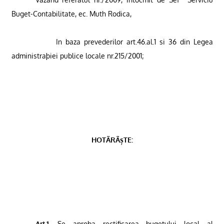
Buget-Contabilitate, ec. Muth Rodica,
In baza prevederilor art.46.al.1 si 36 din Legea
administraþiei publice locale nr.215/2001
;
HOTÃRÃșTE:
Art.1.
Se aproba rectificarea bugetului local al