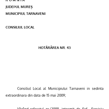
JUDEÞUL MUREȘ
MUNICIPIUL TARNAVENI
CONSILIUL LOCAL
HOTÃRÂREA NR. 43
Consiliul Local al Municipiului Tarnaveni in sedinta
extraordinara din data de 15 mai 2009;
Vãzând referatul nr./2009, intocmit de Sef
Serviciu