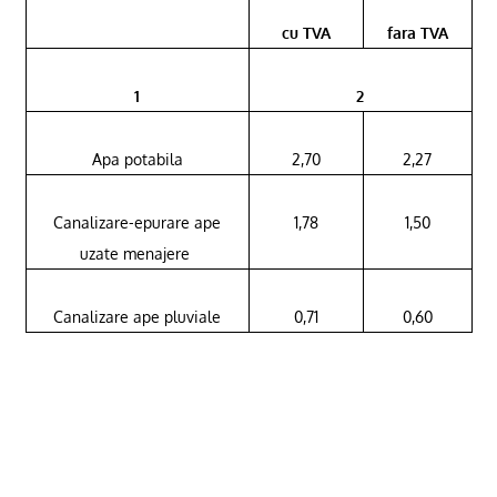
cu TVA
fara TVA
1
2
Apa potabila
2,70
2,27
Canalizare-epurare ape
1,78
1,50
uzate menajere
Canalizare ape pluviale
0,71
0,60