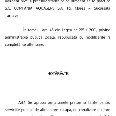
avizeaza nivelul preturilor/tarifelor ce urmeaza sa le practice
S.C. COMPANIA AQUASERV S.A. Tg. Mures – Sucursala
Tarnaveni
În temeiul art. 45 din Legea nr. 215 / 2001, privind
administraþia publicã localã, republicatã cu modificãrile ºi
completãrile ulterioare,
HOTÃRÃșTE:
Art.1.
Se aprobã urmatoarele preturi si tarife pentru
serviciile publice de alimentare cu apa, de canalizare-epurare