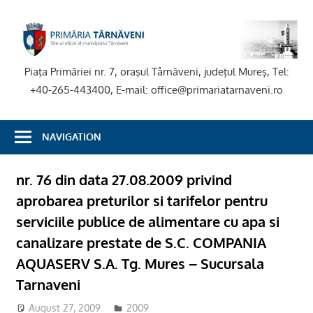
Skip
to
P
content
T
Piaţa Primăriei nr. 7, oraşul Târnăveni, judeţul Mureş, Tel:
+40-265-443400, E-mail: office@primariatarnaveni.ro
NAVIGATION
nr. 76 din data 27.08.2009 privind
aprobarea preturilor si tarifelor pentru
serviciile publice de alimentare cu apa si
canalizare prestate de S.C. COMPANIA
AQUASERV S.A. Tg. Mures – Sucursala
Tarnaveni
August 27, 2009
2009