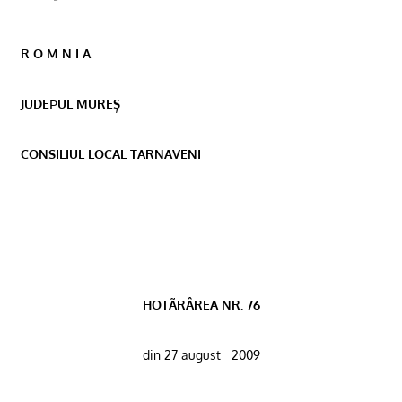
R O M N I A
JUDEÞUL MUREȘ
CONSILIUL LOCAL TARNAVENI
HOTÃRÂREA NR. 76
din 27 august
2009