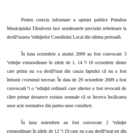
Pentru corecta informare a opiniei publice Primãria
Municipiului Târnãveni face urmãtoarele precizãri referitoare la
desfãºurarea ºedinþelor Consiliului Local din ultima perioadã.
În luna octombrie a anului 2009 au fost convocate 3
ºedinþe extraordinare în zilele de 1, 14 ºi 16 octombrie dintre
care prima nu s-a desfãºurat din cauza faptului cã nu a fost
întrunit cvorumul necesar. În data de 29 octombrie 2009 a fost
convocatã ºi o ºedinþã ordinarã care ulterior a fost revocatã de
cãtre primar deoarece existau semnale cã se încerca încãlcarea
unor acte normative din partea unor consilieri.
În luna noiembrie au fost convocate 2 ºedinþe
extraordinare în zilele de 12 ºi 19 care nu s-au desfãºurat tot din