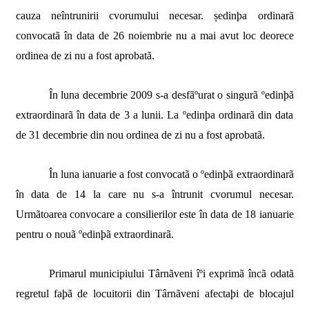
cauza neîntrunirii cvorumului necesar. ședinþa ordinarã
convocatã în data de 26 noiembrie nu a mai avut loc deorece
ordinea de zi nu a fost aprobatã.
În luna decembrie 2009 s-a desfãºurat o singurã ºedinþã
extraordinarã în data de 3 a lunii. La ºedinþa ordinarã din data
de 31 decembrie din nou ordinea de zi nu a fost aprobatã.
În luna ianuarie a fost convocatã o ºedinþã extraordinarã
în data de 14 la care nu s-a întrunit cvorumul necesar.
Urmãtoarea convocare a consilierilor este în data de 18 ianuarie
pentru o nouã ºedinþã extraordinarã.
Primarul municipiului Târnãveni îºi exprimã încã odatã
regretul faþã de locuitorii din Târnãveni afectaþi de blocajul