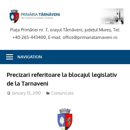
Skip
to
P
content
T
Piaţa Primăriei nr. 7, oraşul Târnăveni, judeţul Mureş, Tel:
+40-265-443400, E-mail: office@primariatarnaveni.ro
NAVIGATION
Precizari referitoare la blocajul legislativ
de la Tarnaveni
January 15, 2010
Comunicate