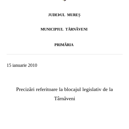
JUDEÞUL
MUREȘ
MUNICIPIUL
TÂRNÃVENI
PRIMÃRIA
15 ianuarie 2010
Precizãri referitoare la blocajul legislativ de la
Târnãveni