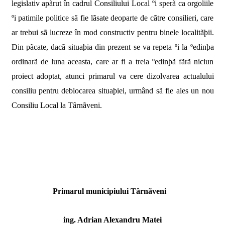
legislativ apãrut în cadrul Consiliului Local ºi sperã ca orgoliile
ºi patimile politice sã fie lãsate deoparte de cãtre consilieri, care
ar trebui sã lucreze în mod constructiv pentru binele localitãþii.
Din pãcate, dacã situaþia din prezent se va repeta ºi la ºedinþa
ordinarã de luna aceasta, care ar fi a treia ºedinþã fãrã niciun
proiect adoptat, atunci primarul va cere dizolvarea actualului
consiliu pentru deblocarea situaþiei, urmând sã fie ales un nou
Consiliu Local la Târnãveni.
Primarul municipiului Târnãveni
ing. Adrian Alexandru Matei