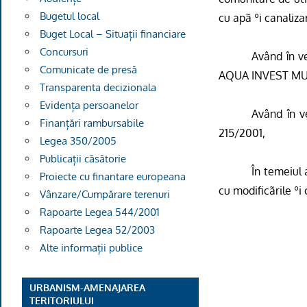
Bugetul local
cu apã ºi canaliza
Buget Local – Situații financiare
Concursuri
Având în v
Comunicate de presă
AQUA INVEST MU
Transparenta decizionala
Evidența persoanelor
Având în ved
Finanțări rambursabile
215/2001,
Legea 350/2005
Publicații căsătorie
În temeiul 
Proiecte cu finantare europeana
cu modificãrile ºi
Vânzare/Cumpărare terenuri
Rapoarte Legea 544/2001
Rapoarte Legea 52/2003
Alte informații publice
URBANISM-AMENAJAREA
TERITORIULUI