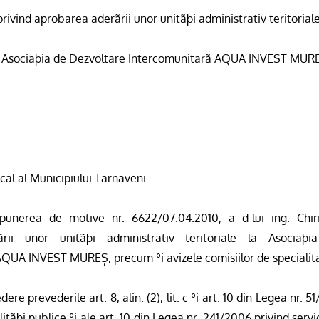
privind aprobarea aderãrii unor unitãþi administrativ teritorial
 Asociaþia
de Dezvoltare Intercomunitarã AQUA INVEST MUR
ocal al Municipiului Tarnaveni
unerea de motive nr. 6622/07.04.2010, a d-lui ing. Chiri
rii unor unitãþi administrativ teritoriale
la Asociaþia
QUA INVEST MUREȘ, precum ºi avizele comisiilor de specialit
ere prevederile art. 8, alin. (2), lit. c ºi art. 10 din Legea nr. 5
itãþi publice ºi ale art. 10 din Legea nr. 241/2006 privind serv