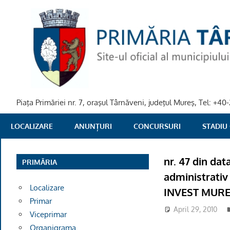
Skip
to
content
Piaţa Primăriei nr. 7, oraşul Târnăveni, judeţul Mureş, Tel: +
PRIMARIA
LOCALIZARE
ANUNȚURI
CONCURSURI
STADIU
TARNAVENI
nr. 47 din dat
PRIMĂRIA
administrativ
Localizare
INVEST MUR
Primar
April 29, 2010
Viceprimar
Organigrama