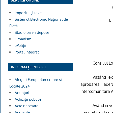
SERVICII ONLINE
Impozite și taxe
Sistemul Electronic Național de
la
Plată
Stadiu cereri depuse
Urbanism
ePetiții
Portal integrat
Consiliul L
INFORMAȚII PUBLICE
Vãzând exp
Alegeri Europarlamentare si
aprobarea aderã
Locale 2024
Intercomunitarã A
Anunțuri
Achiziții publice
Având în ved
Acte necesare
comunitare de util
Audiențe