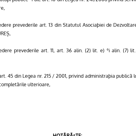
re,
edere prevederile art. 13 din Statutul Asociaþiei de Dezvolta
REȘ,
ere prevederile art. 11, art. 36 alin. (2) lit. e) ºi alin. (7) lit
art. 45 din Legea nr. 215 / 2001, privind administraþia publicã 
 completãrile ulterioare,
HOTÃRÃșTE: