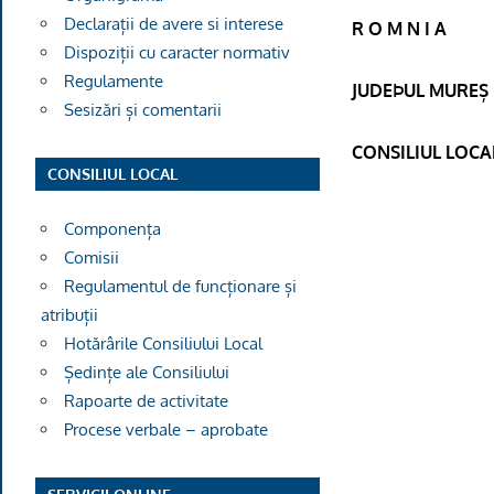
Declarații de avere si interese
R O M N I A
Dispoziții cu caracter normativ
Regulamente
JUDEÞUL MUREȘ
Sesizări și comentarii
CONSILIUL LOCA
CONSILIUL LOCAL
Componența
Comisii
Regulamentul de funcționare și
atribuții
Hotărârile Consiliului Local
Ședințe ale Consiliului
Rapoarte de activitate
Procese verbale – aprobate