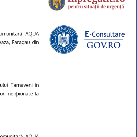
comunitarã AQUA
eaza, Faragau din
ului Tarnaveni în
lor menþionate la
rcomunitarã AQUA