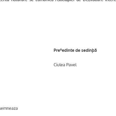
Preºedinte de sedinþã
Ciulea Pavel
semneaza