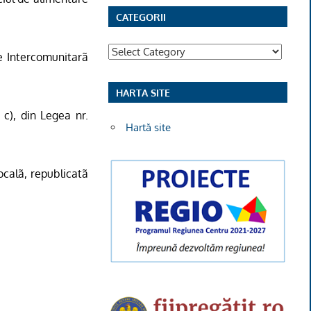
CATEGORII
Categorii
re Intercomunitarã
HARTA SITE
. c), din Legea nr.
Hartă site
localã, republicatã