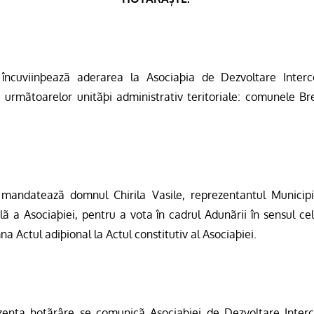
încuviinþeazã aderarea
la Asociaþia
de Dezvoltare Inter
rmãtoarelor unitãþi administrativ teritoriale: comunele Br
andateazã domnul Chirila Vasile, reprezentantul Municipi
 a Asociaþiei, pentru a vota în cadrul Adunãrii în sensul ce
emna Actul adiþional
la Actul
constitutiv al Asociaþiei.
enta hotãrâre se comunicã Asociaþiei de Dezvoltare Inte