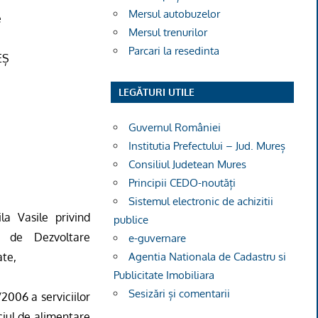
Mersul autobuzelor
e
Mersul trenurilor
Parcari la resedinta
EȘ
LEGĂTURI UTILE
Guvernul României
Institutia Prefectului – Jud. Mureș
Consiliul Judetean Mures
Principii CEDO-noutăți
Sistemul electronic de achizitii
la Vasile privind
publice
de Dezvoltare
e-guvernare
ate,
Agentia Nationala de Cadastru si
Publicitate Imobiliara
Sesizări și comentarii
1/2006 a serviciilor
iciul de alimentare