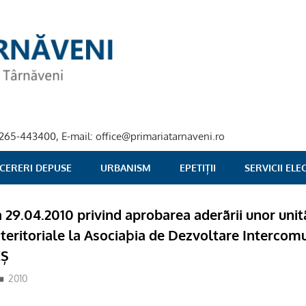
40-265-443400, E-mail: office@primariatarnaveni.ro
 CERERI DEPUSE
URBANISM
EPETIȚII
SERVICII EL
a 29.04.2010 privind aprobarea aderãrii unor unit
 teritoriale la Asociaþia de Dezvoltare Interco
EȘ
2010