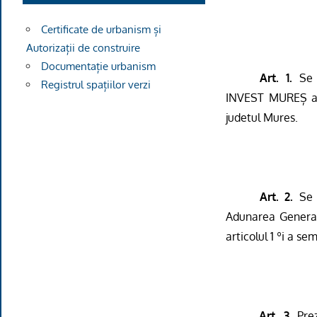
Certificate de urbanism și
Autorizații de construire
Documentație urbanism
Art. 1.
Se 
Registrul spațiilor verzi
INVEST MUREȘ a u
judetul Mures.
Art. 2.
Se m
Adunarea Generalã
articolul 1 ºi a s
Art. 3.
Prez