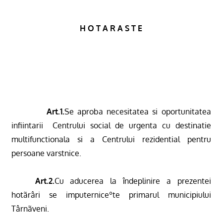
H O T A R A S T E
Art.1.
Se aproba necesitatea si oportunitatea
infiintarii
Centrului social de urgenta cu destinatie
multifunctionala si a Centrului rezidential pentru
persoane varstnice.
Art.2.
Cu aducerea la îndeplinire a prezentei
hotãrâri se imputerniceºte primarul municipiului
Târnãveni.