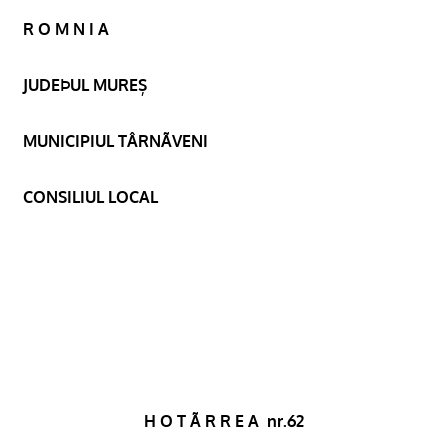
R O M N I A
JUDEÞUL MUREȘ
MUNICIPIUL TÂRNÃVENI
CONSILIUL LOCAL
H O T Ã R R E A
nr.62