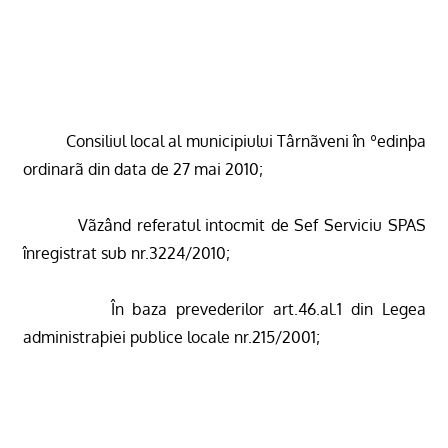
Consiliul local al municipiului Târnãveni în ºedinþa
ordinarã din data de 27 mai 2010
;
Vãzând referatul intocmit de Sef Serviciu SPAS
înregistrat sub nr.3224/2010
;
În baza prevederilor art.46.al.1 din Legea
administraþiei publice locale nr.215/2001
;