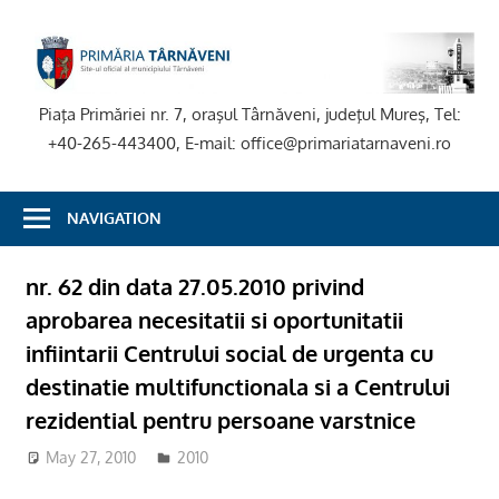
Skip
to
P
content
T
Piaţa Primăriei nr. 7, oraşul Târnăveni, judeţul Mureş, Tel:
+40-265-443400, E-mail: office@primariatarnaveni.ro
NAVIGATION
nr. 62 din data 27.05.2010 privind
aprobarea necesitatii si oportunitatii
infiintarii Centrului social de urgenta cu
destinatie multifunctionala si a Centrului
rezidential pentru persoane varstnice
May 27, 2010
2010