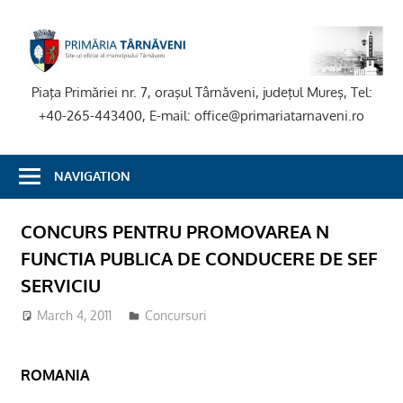
Skip
to
P
content
T
Piaţa Primăriei nr. 7, oraşul Târnăveni, judeţul Mureş, Tel:
+40-265-443400, E-mail: office@primariatarnaveni.ro
NAVIGATION
CONCURS PENTRU PROMOVAREA N
FUNCTIA PUBLICA DE CONDUCERE DE SEF
SERVICIU
March 4, 2011
Concursuri
ROMANIA