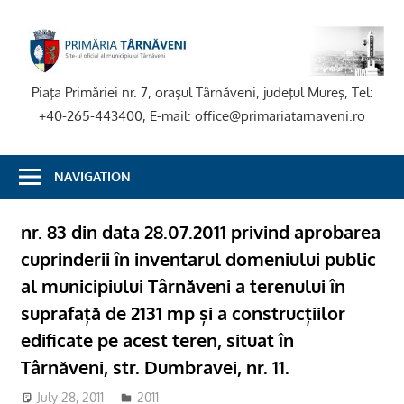
Skip
to
P
content
T
Piaţa Primăriei nr. 7, oraşul Târnăveni, judeţul Mureş, Tel:
+40-265-443400, E-mail: office@primariatarnaveni.ro
NAVIGATION
nr. 83 din data 28.07.2011 privind aprobarea
cuprinderii în inventarul domeniului public
al municipiului Târnăveni a terenului în
suprafață de 2131 mp și a construcțiilor
edificate pe acest teren, situat în
Târnăveni, str. Dumbravei, nr. 11.
July 28, 2011
2011