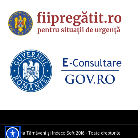
Primăria Târnăveni și Indeco Soft 2016 - Toate drepturile