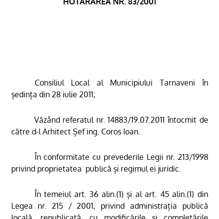
HOTĂRÂREA NR. 83/2001
Consiliul Local al Municipiului Tarnaveni în
ședința din 28 iulie 2011;
Văzând referatul nr. 14883/19.07.2011 întocmit de
către d-l Arhitect Șef ing. Coros Ioan.
În conformitate cu prevederile Legii nr. 213/1998
privind proprietatea
publică și regimul ei juridic.
În temeiul art. 36 alin.(1) și al art. 45 alin.(1) din
Legea nr. 215 / 2001, privind administrația publică
locală, republicată, cu modificările și completările