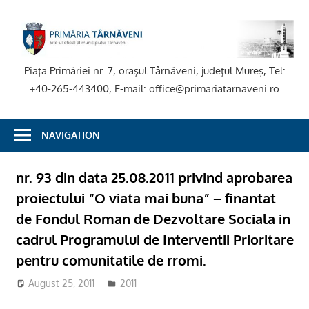
Skip
to
P
content
T
Piaţa Primăriei nr. 7, oraşul Târnăveni, judeţul Mureş, Tel:
+40-265-443400, E-mail: office@primariatarnaveni.ro
NAVIGATION
nr. 93 din data 25.08.2011 privind aprobarea
proiectului “O viata mai buna” – finantat
de Fondul Roman de Dezvoltare Sociala in
cadrul Programului de Interventii Prioritare
pentru comunitatile de rromi.
August 25, 2011
2011