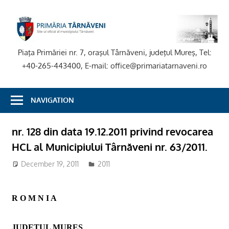
Skip
to
P
content
T
Piaţa Primăriei nr. 7, oraşul Târnăveni, judeţul Mureş, Tel:
+40-265-443400, E-mail: office@primariatarnaveni.ro
NAVIGATION
nr. 128 din data 19.12.2011 privind revocarea
HCL al Municipiului Târnăveni nr. 63/2011.
December 19, 2011
2011
R O M N I A
JUDEȚUL MUREȘ