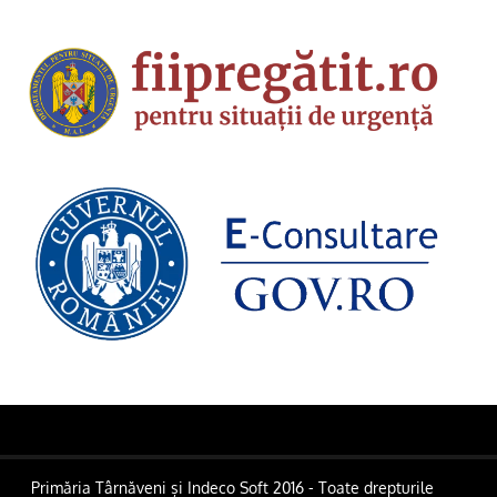
Primăria Târnăveni și Indeco Soft 2016 - Toate drepturile