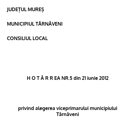
JUDEȚUL MUREȘ
MUNICIPIUL TÂRNĂVENI
CONSILIUL LOCAL
H O T Ă R R EA NR.5 din 21 iunie 2012
privind alegerea viceprimarului municipiului
Târnăveni