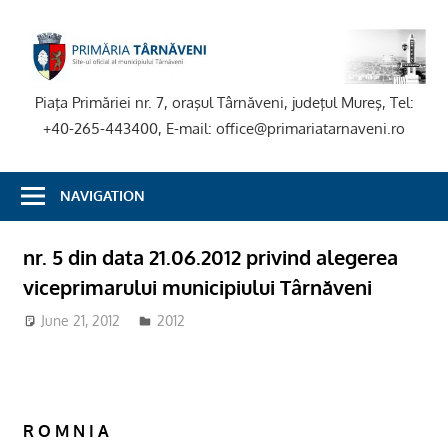
Skip
to
P
content
T
Piaţa Primăriei nr. 7, oraşul Târnăveni, judeţul Mureş, Tel:
+40-265-443400, E-mail: office@primariatarnaveni.ro
NAVIGATION
nr. 5 din data 21.06.2012 privind alegerea
viceprimarului municipiului Târnăveni
June 21, 2012
2012
R O M N I A