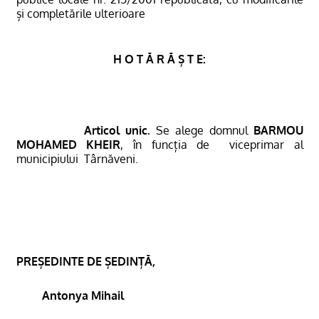
și completările ulterioare
H O T Ă R Ă Ș T E:
Articol unic.
Se alege domnul
BARMOU
MOHAMED KHEIR
, în funcția de
viceprimar al
municipiului
Târnăveni.
PREȘEDINTE DE ȘEDINȚĂ,
Antonya Mihail