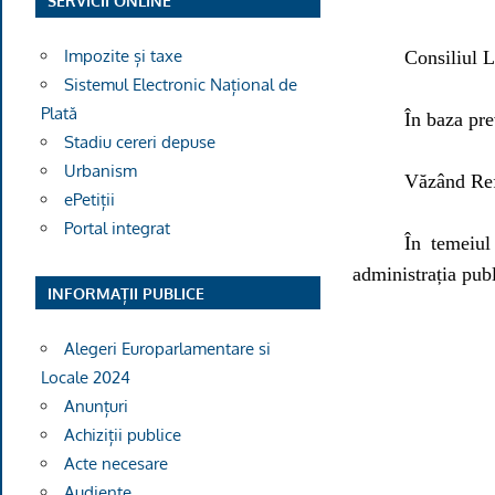
SERVICII ONLINE
Impozite și taxe
Consiliul L
Sistemul Electronic Național de
Plată
În baza pre
Stadiu cereri depuse
Urbanism
Văzând Ref
ePetiții
Portal integrat
În temeiul 
administrația publ
INFORMAȚII PUBLICE
Alegeri Europarlamentare si
Locale 2024
Anunțuri
Achiziții publice
Acte necesare
Audiențe