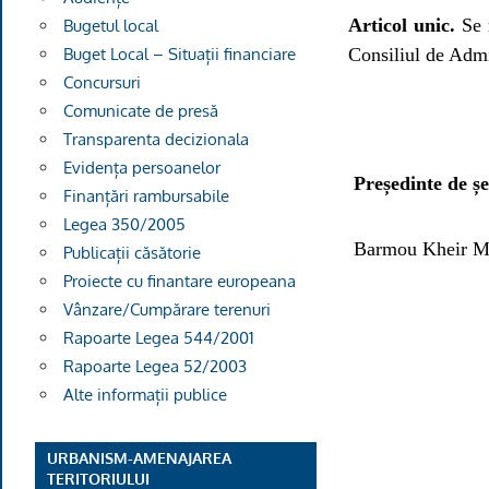
Articol unic.
Se 
Bugetul local
Consiliul de Admi
Buget Local – Situații financiare
Concursuri
Comunicate de presă
Transparenta decizionala
Evidența persoanelor
Președinte de șe
Finanțări rambursabile
Legea 350/2005
Barmou Kheir 
Publicații căsătorie
Proiecte cu finantare europeana
Vânzare/Cumpărare terenuri
Rapoarte Legea 544/2001
Rapoarte Legea 52/2003
Alte informații publice
URBANISM-AMENAJAREA
TERITORIULUI