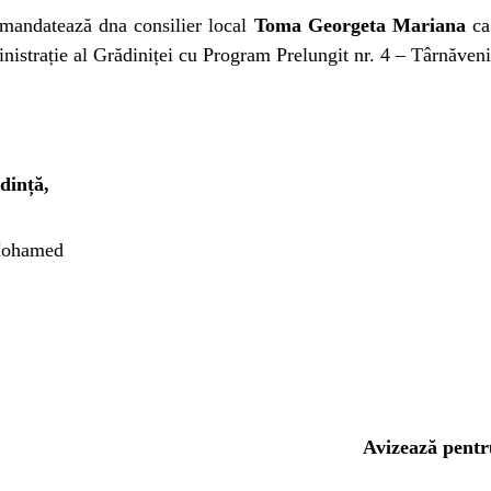
mandatează dna consilier local
Toma Georgeta Mariana
ca 
nistrație al Grădiniței cu Program Prelungit nr. 4 – Târnăveni
dință,
Mohamed
Avizează pentru