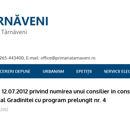
40-265-443400, E-mail: office@primariatarnaveni.ro
 CERERI DEPUSE
URBANISM
EPETIȚII
SERVICII EL
a 12.07.2012 privind numirea unui consilier in cons
al Gradinitei cu program prelungit nr. 4
2012