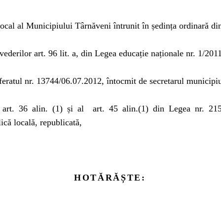
ocal al Municipiului Târnăveni întrunit în ședința ordinară di
vederilor art. 96 lit. a, din Legea educație naționale nr. 1/201
eratul nr. 13744/06.07.2012, întocmit de secretarul municipi
art. 36 alin. (1) și al
art. 45 alin.(1) din Legea nr. 21
ică locală, republicată,
HOTĂRĂȘTE: