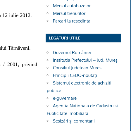
Mersul autobuzelor
Mersul trenurilor
n 12 iulie 2012.
Parcari la resedinta
1.
LEGĂTURI UTILE
ului Târnăveni.
Guvernul României
Institutia Prefectului – Jud. Mureș
5 / 2001, privind
Consiliul Judetean Mures
Principii CEDO-noutăți
Sistemul electronic de achizitii
publice
e-guvernare
Agentia Nationala de Cadastru si
Publicitate Imobiliara
Sesizări și comentarii