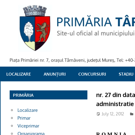
Skip
to
content
Piaţa Primăriei nr. 7, oraşul Târnăveni, judeţul Mureş, Tel: +
PRIMARIA
LOCALIZARE
ANUNȚURI
CONCURSURI
STADIU
TARNAVENI
nr. 27 din dat
PRIMĂRIA
administratie 
Localizare
July 12, 2012
Primar
Viceprimar
Organigrama
R O M N I A