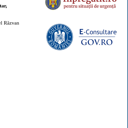
tar,
el Răzvan