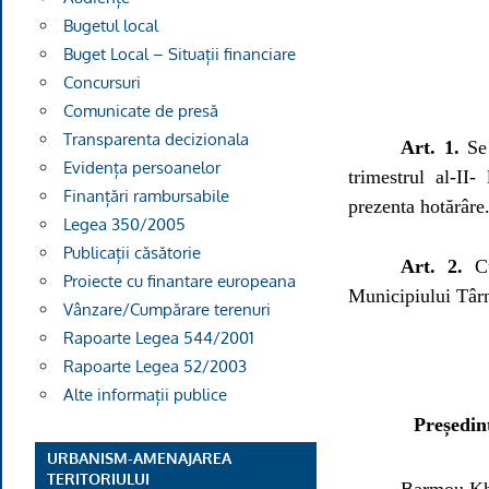
Bugetul local
Buget Local – Situații financiare
Concursuri
Comunicate de presă
Transparenta decizionala
Art. 1.
Se 
Evidența persoanelor
trimestrul al-II
Finanțări rambursabile
prezenta hotărâre
Legea 350/2005
Publicații căsătorie
Art. 2.
Cu
Proiecte cu finantare europeana
Municipiului Târ
Vânzare/Cumpărare terenuri
Rapoarte Legea 544/2001
Rapoarte Legea 52/2003
Alte informații publice
Președin
URBANISM-AMENAJAREA
TERITORIULUI
Barmou K