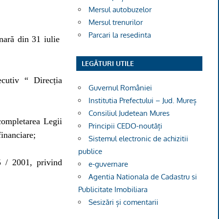
Mersul autobuzelor
Mersul trenurilor
Parcari la resedinta
nară din 31 iulie
LEGĂTURI UTILE
ecutiv “ Direcția
Guvernul României
Institutia Prefectului – Jud. Mureș
Consiliul Judetean Mures
completarea Legii
Principii CEDO-noutăți
financiare;
Sistemul electronic de achizitii
publice
5 / 2001, privind
e-guvernare
Agentia Nationala de Cadastru si
Publicitate Imobiliara
Sesizări și comentarii