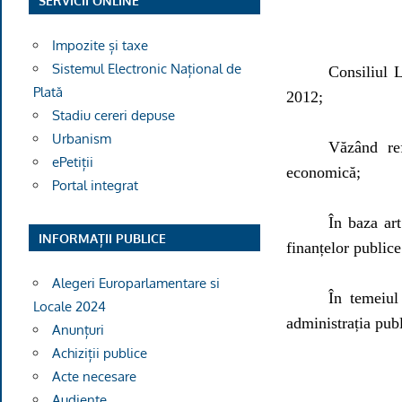
SERVICII ONLINE
Impozite și taxe
Sistemul Electronic Național de
Consiliul 
Plată
2012;
Stadiu cereri depuse
Urbanism
Văzând re
ePetiții
economică
;
Portal integrat
În baza ar
INFORMAȚII PUBLICE
finanțelor publice
Alegeri Europarlamentare si
În temeiul 
Locale 2024
administrația publ
Anunțuri
Achiziții publice
Acte necesare
Audiențe