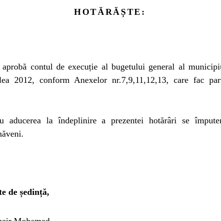
HOTĂRĂȘTE:
aprobă contul de execuție al bugetului general al municipi
- lea 2012, conform Anexelor nr.7,9,11,12,13, care fac par
.
 aducerea la îndeplinire a prezentei hotărâri se împuter
năveni.
te de ședință,
heir Mohamed