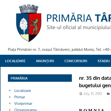
Skip
to
content
Piaţa Primăriei nr. 7, oraşul Târnăveni, judeţul Mureş, Tel: +
PRIMARIA
LOCALIZARE
ANUNȚURI
CONCURSURI
STADIU
TARNAVENI
nr. 35 din dat
PRIMĂRIA
bugetului gene
Localizare
July 31, 2012
Primar
Viceprimar
Organigrama
R O M N I A