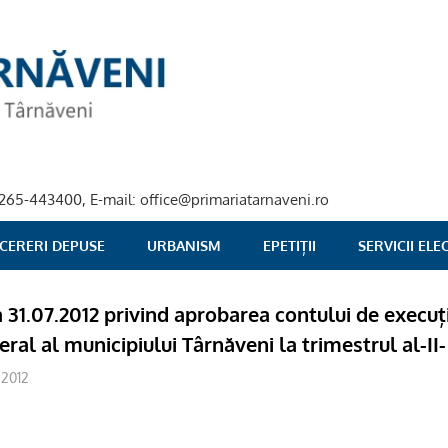
40-265-443400, E-mail: office@primariatarnaveni.ro
 CERERI DEPUSE
URBANISM
EPETIȚII
SERVICII EL
a 31.07.2012 privind aprobarea contului de execuț
ral al municipiului Târnăveni la trimestrul al-II-
2012