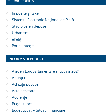
SERVICII ONLINE
Impozite și taxe
Sistemul Electronic Național de Plată
Stadiu cereri depuse
Urbanism
ePetiții
Portal integrat
INFORMAȚII PUBLICE
Alegeri Europarlamentare si Locale 2024
Anunțuri
Achiziții publice
Acte necesare
Audiențe
Bugetul local
Buget Local – Situații financiare