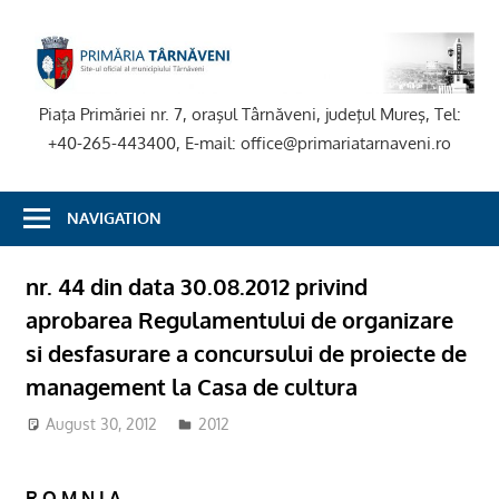
Skip
to
P
content
T
Piaţa Primăriei nr. 7, oraşul Târnăveni, judeţul Mureş, Tel:
+40-265-443400, E-mail: office@primariatarnaveni.ro
NAVIGATION
nr. 44 din data 30.08.2012 privind
aprobarea Regulamentului de organizare
si desfasurare a concursului de proiecte de
management la Casa de cultura
August 30, 2012
2012
R O M N I A