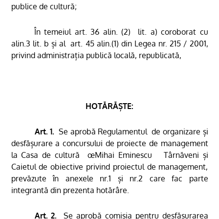
publice de cultură;
În temeiul art. 36 alin. (2)
lit. a) coroborat cu
alin.3 lit. b și al
art. 45 alin.(1) din Legea nr. 215 / 2001,
privind administrația publică locală, republicată,
HOTĂRĂȘTE:
Art. 1.
Se aprobă
Regulamentul
de organizare și
desfășurare a concursului de proiecte de management
la Casa
de
cultură
œMihai Eminescu 
Târnăveni și
Caietul de obiective
privind proiectul de management,
prevăzute în anexele nr.1 și nr.2 care fac parte
integrantă din prezenta hotărâre.
Art. 2.
Se aprobă comisia pentru desfășurarea