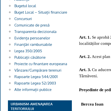
Bugetul local
Buget Local – Situații financiare
Concursuri
Comunicate de presă
Transparenta decizionala
Art. 1.
Se aprobă
Evidența persoanelor
localităților co
Finanțări rambursabile
Legea 350/2005
Art. 2.
Acest plan 
Publicații căsătorie
Proiecte cu finantare europeana
Art. 3.
Cu aducerea
Vânzare/Cumpărare terenuri
Târnăveni.
Rapoarte Legea 544/2001
Rapoarte Legea 52/2003
Alte informații publice
Președinte de șed
Bercea Ioan
URBANISM-AMENAJAREA
TERITORIULUI