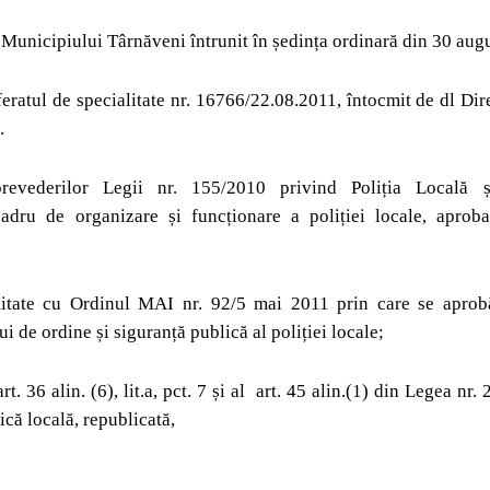
 Municipiului Târnăveni întrunit în ședința ordinară din 30 aug
ratul de specialitate nr. 16766/22.08.2011, întocmit de dl Dir
.
evederilor Legii nr. 155/2010 privind Poliția Locală și
adru de organizare și funcționare a poliției locale, aproba
itate cu Ordinul MAI nr. 92/5 mai 2011 prin care se apro
i de ordine și siguranță publică al poliției locale;
t. 36 alin. (6), lit.a, pct. 7 și al
art. 45 alin.(1) din Legea nr.
ică locală, republicată,