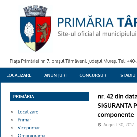
Skip
to
content
Piaţa Primăriei nr. 7, oraşul Târnăveni, judeţul Mureş, Tel: +
PRIMARIA
LOCALIZARE
ANUNȚURI
CONCURSURI
STADIU
TARNAVENI
nr. 42 din da
PRIMĂRIA
SIGURANTA PUB
Localizare
componente
Primar
August 30, 2012
Viceprimar
Organigrama