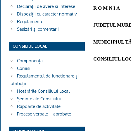
Declarații de avere si interese
R O M N I A
Dispoziții cu caracter normativ
Regulamente
JUDEȚUL MUR
Sesizări și comentarii
MUNICIPIUL T
CONSILIUL LOCAL
CONSILIUL LO
Componența
Comisii
Regulamentul de funcționare și
atribuții
Hotărârile Consiliului Local
Ședințe ale Consiliului
Rapoarte de activitate
Procese verbale – aprobate