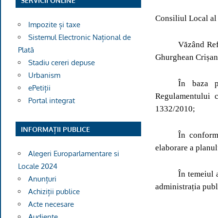
SERVICII ONLINE
Consiliul Local al
Impozite și taxe
Sistemul Electronic Național de
Văzând Refe
Plată
Ghurghean Crișan
Stadiu cereri depuse
Urbanism
În baza pr
ePetiții
Regulamentului c
Portal integrat
1332/2010;
INFORMAȚII PUBLICE
În conform
elaborare a planulu
Alegeri Europarlamentare si
Locale 2024
În temeiul ar
Anunțuri
administrația publ
Achiziții publice
Acte necesare
Audiențe