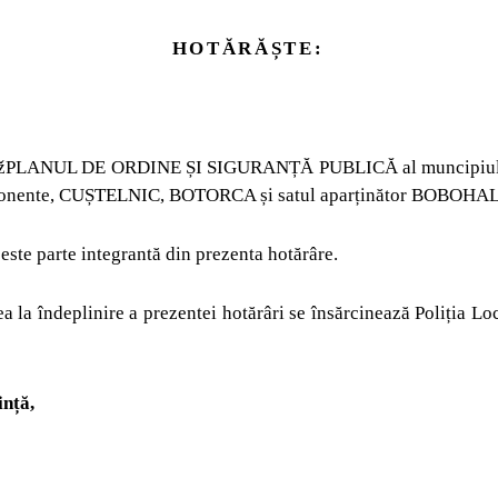
HOTĂRĂȘTE:
 žPLANUL DE ORDINE ȘI SIGURANȚĂ PUBLICĂ al muncipiului
mponente, CUȘTELNIC, BOTORCA și satul aparținător BOBOHAL
este parte integrantă din prezenta hotărâre.
 la îndeplinire a prezentei hotărâri se însărcinează Poliția Lo
ință,