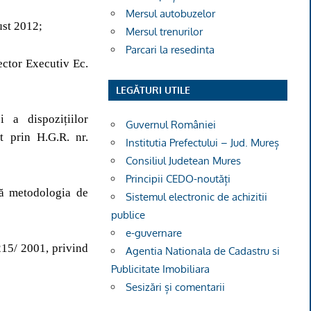
Mersul autobuzelor
ust 2012;
Mersul trenurilor
Parcari la resedinta
ector Executiv Ec.
LEGĂTURI UTILE
 a dispozițiilor
Guvernul României
t prin H.G.R. nr.
Institutia Prefectului – Jud. Mureș
Consiliul Judetean Mures
Principii CEDO-noutăți
bă metodologia de
Sistemul electronic de achizitii
publice
e-guvernare
 215/ 2001, privind
Agentia Nationala de Cadastru si
Publicitate Imobiliara
Sesizări și comentarii