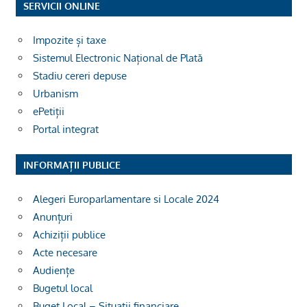
SERVICII ONLINE
Impozite și taxe
Sistemul Electronic Național de Plată
Stadiu cereri depuse
Urbanism
ePetiții
Portal integrat
INFORMAȚII PUBLICE
Alegeri Europarlamentare si Locale 2024
Anunțuri
Achiziții publice
Acte necesare
Audiențe
Bugetul local
Buget Local – Situații financiare