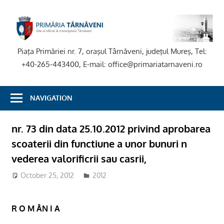
Skip
to
P
content
T
Piaţa Primăriei nr. 7, oraşul Târnăveni, judeţul Mureş, Tel:
+40-265-443400, E-mail: office@primariatarnaveni.ro
NAVIGATION
nr. 73 din data 25.10.2012 privind aprobarea
scoaterii din functiune a unor bunuri n
vederea valorificrii sau casrii,
October 25, 2012
2012
R O M ÂN I A