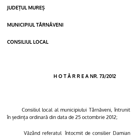
JUDEȚUL MUREȘ
MUNICIPIUL TÂRNĂVENI
CONSILIUL LOCAL
H O T Ă R R E A NR. 73/2012
Consiliul local al municipiului Târnăveni, întrunit
în ședința ordinară din data de 25 octombrie 2012;
Văzând referatul
întocmit de consilier Damian