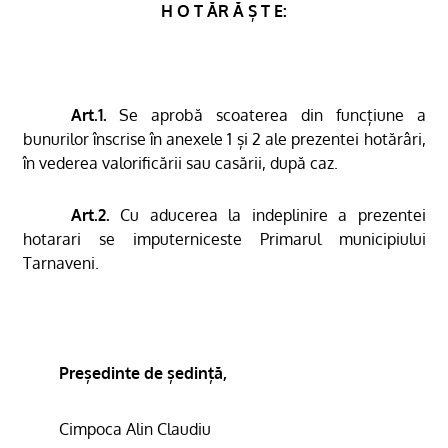
H O T ĂR Ă Ș T E:
Art.1.
Se aprobă scoaterea din funcțiune a
bunurilor înscrise în anexele 1 și 2 ale prezentei hotărâri,
în vederea valorificării sau casării, după caz.
Art.2.
Cu aducerea la indeplinire a prezentei
hotarari se imputerniceste Primarul municipiului
Tarnaveni.
Președinte de ședință,
Cimpoca Alin Claudiu