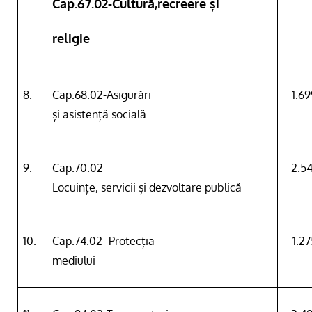
Cap.67.02-Cultură,recreere și
religie
8.
Cap.68.02-Asigurări
1.6
și asistență socială
9.
Cap.70.02-
2.5
Locuințe, servicii și dezvoltare publică
10.
Cap.74.02- Protecția
1.2
mediului