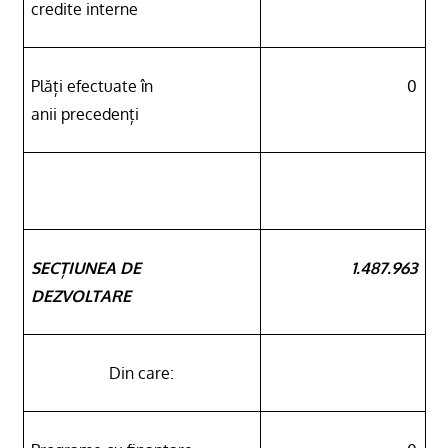
credite interne
Plăți efectuate în
0
anii precedenți
SECȚIUNEA DE
1.487.963
DEZVOLTARE
Din care: