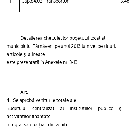
11.
Cap.84.02-Transporturi
3.4
Detalierea cheltuielilor bugetului local al
municipiului Târnăveni pe anul 2013 la nivel de titluri,
articole și alineate
este prezentată în Anexele nr. 3-13.
Art.
4.
Se aprobă veniturile totale ale
Bugetului centralizat al instituțiilor publice și
activităților finanțate
integral sau parțial
din venituri