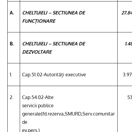
A.
CHELTUIELI – SECTIUNEA DE
27.8
FUNCȚIONARE
B.
CHELTUIELI – SECTIUNEA DE
1.4
DEZVOLTARE
1.
Cap.51.02-Autorități executive
3.9
2.
Cap.54.02-Alte
53
servicii publice
generale(fd.rezerva,SMURD,Serv.comunitar
de
ev.pers.)