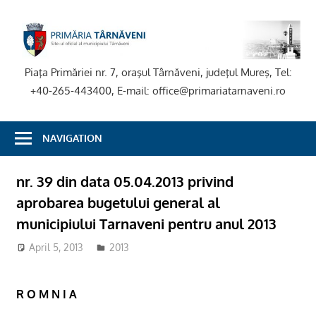
Skip
to
P
content
T
Piaţa Primăriei nr. 7, oraşul Târnăveni, judeţul Mureş, Tel:
+40-265-443400, E-mail: office@primariatarnaveni.ro
NAVIGATION
nr. 39 din data 05.04.2013 privind
aprobarea bugetului general al
municipiului Tarnaveni pentru anul 2013
April 5, 2013
2013
R O M N I A