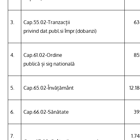
3.
Cap.55.02-Tranzacții
63
privind dat.publ.si împr.(dobanzi)
4.
Cap.61.02-Ordine
85
publică și sig natională
5.
Cap.65.02-Învățământ
12.1
6.
Cap.66.02-Sănătate
39
7.
1.7