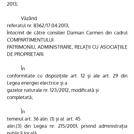
2013;
Văzând
referatul nr.
8362/17.04.2013,
întocmit de către consilier Damian Carmen din cadrul
COMPARTIMENTULUI
PATRIMONIU, ADMINISTRARE, RELAȚII CU ASOCIAȚIILE
DE PROPRIETARI.
În
conformitate cu dispozițiile art. 12
și ale art. 29
din
Legea energiei electrice și a
gazelor naturale nr. 123/2012,
modificată și
completată
;
În
temeiul art. 36 alin. (1) și al
art. 45
alin.(3) din Legea nr. 215/2001, privind administrația
publică locală,