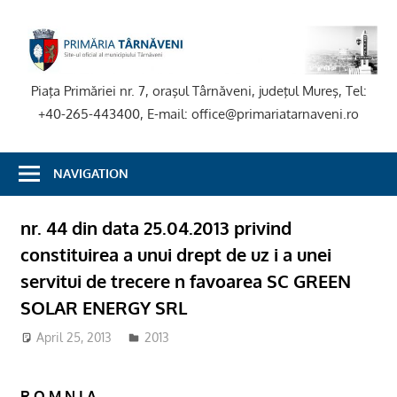
Skip
to
P
content
T
Piaţa Primăriei nr. 7, oraşul Târnăveni, judeţul Mureş, Tel:
+40-265-443400, E-mail: office@primariatarnaveni.ro
NAVIGATION
nr. 44 din data 25.04.2013 privind
constituirea a unui drept de uz i a unei
servitui de trecere n favoarea SC GREEN
SOLAR ENERGY SRL
April 25, 2013
2013
R O M N I A