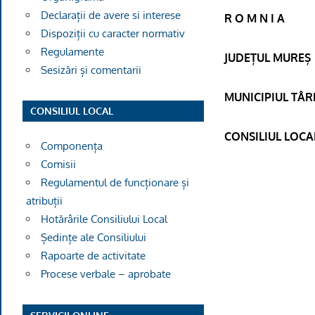
Declarații de avere si interese
R O M N I A
Dispoziții cu caracter normativ
Regulamente
JUDEȚUL MUREȘ
Sesizări și comentarii
MUNICIPIUL TÂ
CONSILIUL LOCAL
CONSILIUL LOCA
Componența
Comisii
Regulamentul de funcționare și
atribuții
Hotărârile Consiliului Local
Ședințe ale Consiliului
Rapoarte de activitate
Procese verbale – aprobate