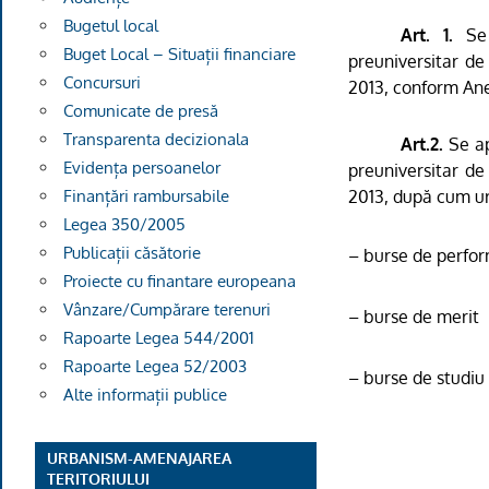
Bugetul local
Art. 1.
Se 
Buget Local – Situații financiare
preuniversitar de
Concursuri
2013, conform Anex
Comunicate de presă
Transparenta decizionala
Art.2.
Se a
Evidența persoanelor
preuniversitar de
2013, după cum u
Finanțări rambursabile
Legea 350/2005
Publicații căsătorie
– burse de perfo
Proiecte cu finantare europeana
Vânzare/Cumpărare terenuri
– burse de merit
Rapoarte Legea 544/2001
Rapoarte Legea 52/2003
– burse de studiu
Alte informații publice
URBANISM-AMENAJAREA
TERITORIULUI