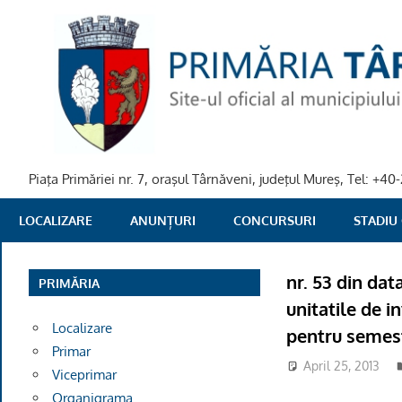
Skip
to
content
Piaţa Primăriei nr. 7, oraşul Târnăveni, judeţul Mureş, Tel: +
PRIMARIA
LOCALIZARE
ANUNȚURI
CONCURSURI
STADIU
TARNAVENI
nr. 53 din dat
PRIMĂRIA
unitatile de 
Localizare
pentru semestr
Primar
April 25, 2013
Viceprimar
Organigrama