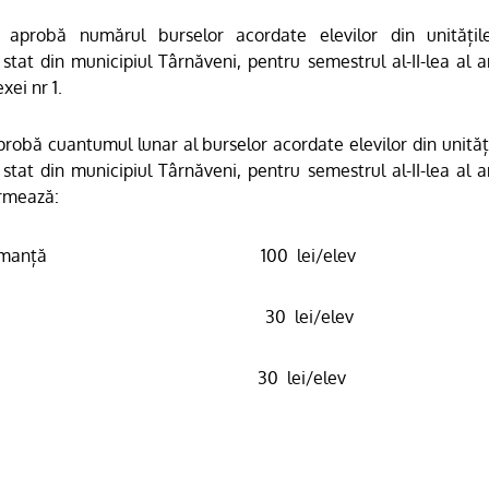
aprobă numărul burselor acordate elevilor din unități
 stat din municipiul Târnăveni, pentru semestrul al-II-lea al a
ei nr 1.
probă cuantumul lunar al burselor
acordate elevilor din unită
 stat din municipiul Târnăveni, pentru semestrul al-II-lea al a
rmează:
rmanță
100
lei/elev
30
lei/elev
30
lei/elev