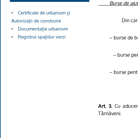
Burse de ajut
Certificate de urbanism și
Din car
Autorizații de construire
Documentație urbanism
Registrul spațiilor verzi
– burse de b
– burse pen
– burse pentr
Art. 3.
Cu aducere
Târnăveni.