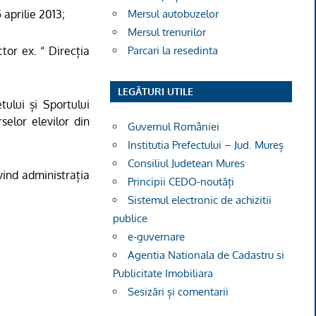
Mersul autobuzelor
 aprilie 2013;
Mersul trenurilor
Parcari la resedinta
tor ex. “ Direcția
LEGĂTURI UTILE
tului și Sportului
selor elevilor din
Guvernul României
Institutia Prefectului – Jud. Mureș
Consiliul Judetean Mures
ivind administrația
Principii CEDO-noutăți
Sistemul electronic de achizitii
publice
e-guvernare
Agentia Nationala de Cadastru si
Publicitate Imobiliara
Sesizări și comentarii