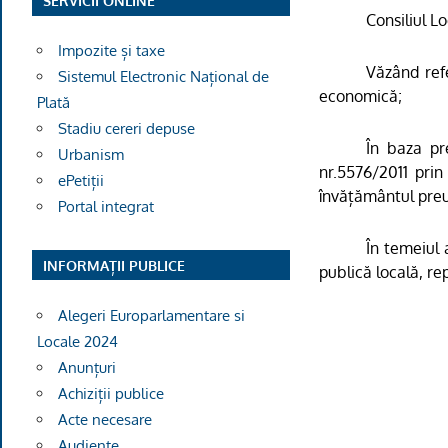
SERVICII ONLINE
Consiliul L
Impozite și taxe
Văzând refe
Sistemul Electronic Național de
economică
;
Plată
Stadiu cereri depuse
În baza
pre
Urbanism
nr.5576/2011 prin
ePetiții
învățământul preu
Portal integrat
În temeiul a
INFORMAȚII PUBLICE
publică locală, re
Alegeri Europarlamentare si
Locale 2024
Anunțuri
Achiziții publice
Acte necesare
Audiențe