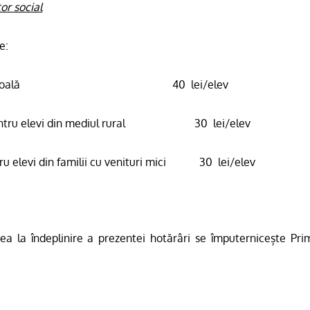
or social
e:
oală
40
lei/elev
tru elevi din mediul rural
30
lei/elev
u elevi din familii cu venituri mici
30
lei/elev
a la îndeplinire a prezentei hotărâri se împuternicește Prim