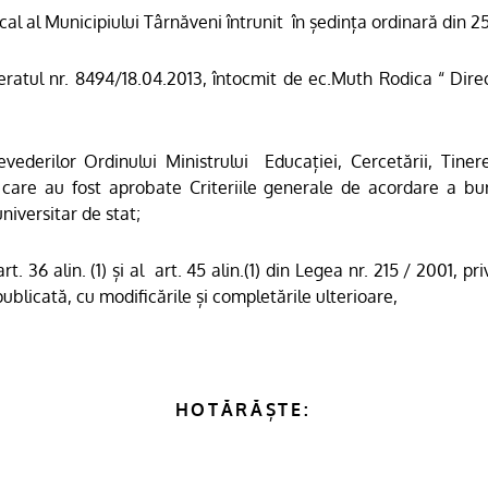
ocal al Municipiului Târnăveni întrunit
în ședința ordinară din 25
ratul nr. 8494/18.04.2013, întocmit de ec.Muth Rodica “ Direc
vederilor
Ordinului Ministrului
Educației, Cercetării, Tinere
 care au fost aprobate Criteriile generale de acordare a bur
niversitar de stat;
rt. 36 alin. (1) și al
art. 45 alin.(1) din Legea nr. 215 / 2001, pr
publicată,
cu modificările și completările ulterioare,
HOTĂRĂȘTE: