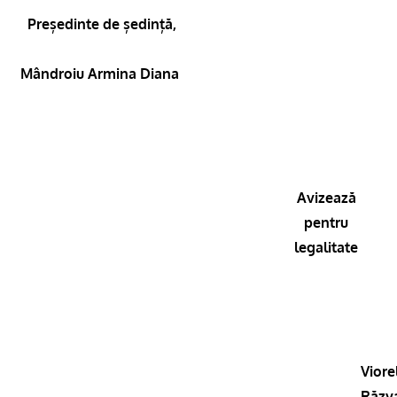
Președinte de ședință,
Mândroiu Armina Diana
Avizează
pentru
legalitate
Viore
Răzv