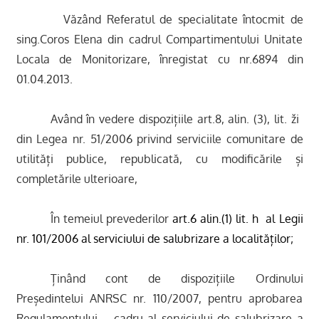
V
ăzând
Referatul de specialitate întocmit de
sing.Coros Elena din cadrul Compartimentului Unitate
Locala de Monitorizare, înregistat cu nr.6894 din
01.04.2013.
Având în vedere dispozițiile art.8, alin. (3), lit. ži 
din Legea nr. 51/2006 privind serviciile comunitare de
utilități publice, republicată, cu modificările și
completările ulterioare,
În temeiul prevederilor
art.6 alin.(1) lit. h  al Legii
nr. 101/2006 al serviciului de salubrizare a localităților;
Ținând cont de dispozițiile Ordinului
Președintelui ANRSC nr. 110/2007, pentru aprobarea
Regulamentului – cadru al serviciului de salubrizare a