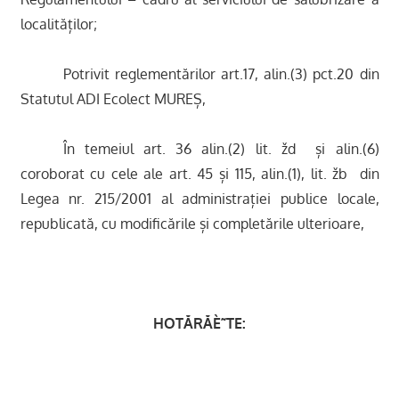
localităților;
Potrivit reglementărilor art.17, alin.(3) pct.20 din
Statutul ADI Ecolect MUREȘ,
În temeiul art. 36 alin.(2) lit. žd  și alin.(6)
coroborat cu cele ale art. 45 și 115, alin.(1), lit. žb  din
Legea nr. 215/2001 al administrației publice locale,
republicată, cu modificările și completările ulterioare,
HOTĂRĂÈ˜TE: