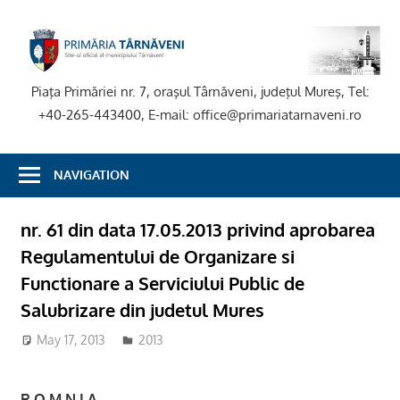
Skip
to
P
content
T
Piaţa Primăriei nr. 7, oraşul Târnăveni, judeţul Mureş, Tel:
+40-265-443400, E-mail: office@primariatarnaveni.ro
NAVIGATION
nr. 61 din data 17.05.2013 privind aprobarea
Regulamentului de Organizare si
Functionare a Serviciului Public de
Salubrizare din judetul Mures
May 17, 2013
2013
R O M N I A