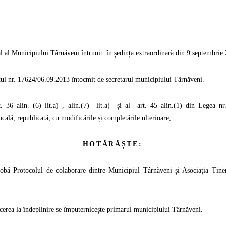
l al Municipiului Târnăveni întrunit
în ședința extraordinară din 9 septembrie
ul nr. 17624/06.09.2013 întocmit de secretarul municipiului Târnăveni.
. 36 alin. (6) lit.a) , alin.(7)
lit.a)
și al
art. 45 alin.(1) din Legea nr
ocală, republicată, cu modificările și completările ulterioare,
HOTĂRĂȘTE:
bă Protocolul de colaborare dintre Municipiul Târnăveni și Asociația Tine
erea la îndeplinire se împuternicește primarul municipiului Târnăveni.