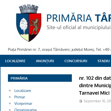
Skip
to
content
Piaţa Primăriei nr. 7, oraşul Târnăveni, judeţul Mureş, Tel: +
PRIMARIA
LOCALIZARE
ANUNȚURI
CONCURSURI
STADIU
TARNAVENI
nr. 102 din d
PRIMĂRIA
dintre Munici
Localizare
Tarnavei Mici
Primar
September 10, 20
Viceprimar
Organigrama