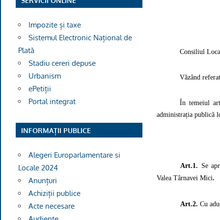
SERVICII ONLINE
Impozite și taxe
Sistemul Electronic Național de
Plată
Consiliul Loca
Stadiu cereri depuse
Urbanism
Văzând referat
ePetiții
Portal integrat
În temeiul art
administrația publică l
INFORMAȚII PUBLICE
Alegeri Europarlamentare si
Art.1.
Se apro
Locale 2024
Valea Târnavei Mici
.
Anunțuri
Achiziții publice
Art.2.
Cu aduc
Acte necesare
Audiențe