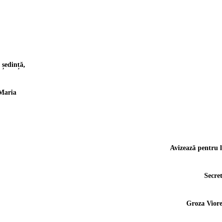
 ședință,
Maria
Avizează pentru l
Secret
Groza Vior