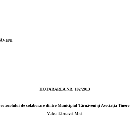
NĂVENI
L
HOTĂRÂREA NR. 102/2013
rotocolului de colaborare dintre Municipiul Târnăveni și Asociația Tiner
Valea Târnavei Mici