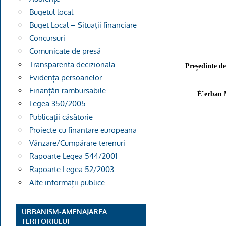
Bugetul local
Buget Local – Situații financiare
Concursuri
Comunicate de presă
Transparenta decizionala
Președinte de
Evidența persoanelor
Finanțări rambursabile
È˜erban 
Legea 350/2005
Publicații căsătorie
Proiecte cu finantare europeana
Vânzare/Cumpărare terenuri
Rapoarte Legea 544/2001
Rapoarte Legea 52/2003
Alte informații publice
URBANISM-AMENAJAREA
TERITORIULUI