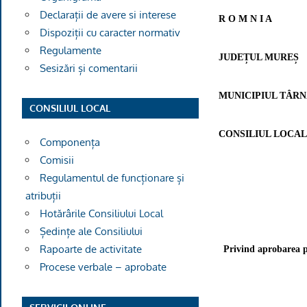
Declarații de avere si interese
R O M N I A
Dispoziții cu caracter normativ
Regulamente
JUDEȚUL MUREȘ
Sesizări și comentarii
MUNICIPIUL TÂR
CONSILIUL LOCAL
CONSILIUL LOCA
Componența
Comisii
Regulamentul de funcționare și
atribuții
Hotărârile Consiliului Local
Ședințe ale Consiliului
Rapoarte de activitate
Privind aprobarea p
Procese verbale – aprobate