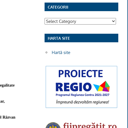
CATEGORII
Categorii
HARTA SITE
Hartă site
egalitate
ar,
el Răzvan