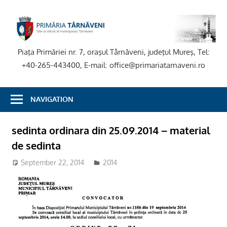
Skip
to
P
content
T
Piaţa Primăriei nr. 7, oraşul Târnăveni, judeţul Mureş, Tel:
+40-265-443400, E-mail: office@primariatarnaveni.ro
NAVIGATION
sedinta ordinara din 25.09.2014 – material
de sedinta
September 22, 2014
2014