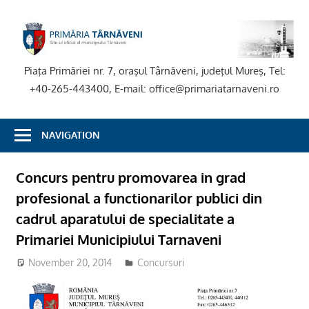
Skip
to
P
content
T
Piaţa Primăriei nr. 7, oraşul Târnăveni, judeţul Mureş, Tel:
+40-265-443400, E-mail: office@primariatarnaveni.ro
NAVIGATION
Concurs pentru promovarea in grad
profesional a functionarilor publici din
cadrul aparatului de specialitate a
Primariei Municipiului Tarnaveni
November 20, 2014
Concursuri