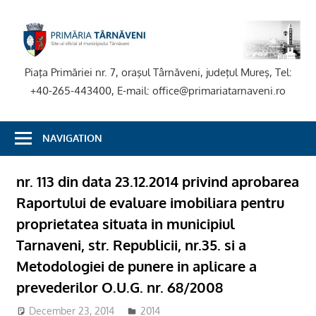
Skip
to
P
content
T
Piaţa Primăriei nr. 7, oraşul Târnăveni, judeţul Mureş, Tel:
+40-265-443400, E-mail: office@primariatarnaveni.ro
NAVIGATION
nr. 113 din data 23.12.2014 privind aprobarea
Raportului de evaluare imobiliara pentru
proprietatea situata in municipiul
Tarnaveni, str. Republicii, nr.35. si a
Metodologiei de punere in aplicare a
prevederilor O.U.G. nr. 68/2008
December 23, 2014
2014