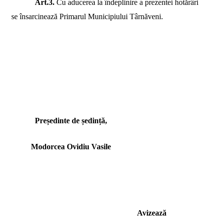
Art.3.
Cu aducerea la îndeplinire a prezentei hotărâri
se însarcinează Primarul Municipiului Târnăveni.
Președinte de ședință,
Modorcea Ovidiu Vasile
Avizează