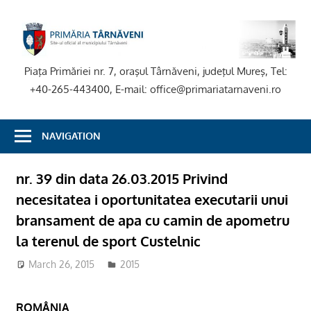
Skip
to
P
content
T
Piaţa Primăriei nr. 7, oraşul Târnăveni, judeţul Mureş, Tel:
+40-265-443400, E-mail: office@primariatarnaveni.ro
NAVIGATION
nr. 39 din data 26.03.2015 Privind
necesitatea i oportunitatea executarii unui
bransament de apa cu camin de apometru
la terenul de sport Custelnic
March 26, 2015
2015
ROMÂNIA