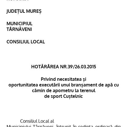
JUDEȚUL MUREȘ
MUNICIPIUL
TÂRNĂVENI
CONSILIUL LOCAL
HOTĂRÂREA NR.39/26.03.2015
Privind necesitatea și
oportunitatea executării unui branșament de apă cu
cămin de apometru la terenul
de sport Cuștelnic
Consiliul Local al
Municipiului Târnăveni, întrunit în ședința ordinară din