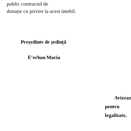
public contractul de
donație cu privire la acest imobil.
Președinte de ședin
ță
È˜erban Maria
Avizea
pentru
legalitate,