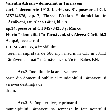
Valentin Adrian –
domiciliat în Târnăveni,
cart. 1 decembrie 1918, bl. 46, sc. S1, posesor al C.I.
MS714678, ap.17
,
Florea È˜tefan “ domiciliat în
Târnăveni, str. Aleea Gării, bl.3 A,
ap.14, posesor al C.I MS734253
și
Marcu
Florin “ domiciliat în Târnăveni, str. Aleeea Gării, bl.3
A, ap.6, posesor al
C.I. MS587535,
a
imobilului
“teren în suprafață de 580 mp., înscris în C.F. nr.53113
Târnăveni,
situat în Târnăveni, str. Victor Babeș F.N.
Art.2.
Imobilul de la art.1 va face
parte din domeniul public al municipiului Târnăveni și
va avea destinația de
drum.
Art.3.
Se împuternicește primarul
municipiului Târnăveni să semneze în fața notarului