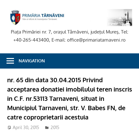
Skip
to
P
content
T
Piaţa Primăriei nr. 7, oraşul Târnăveni, judeţul Mureş, Tel:
+40-265-443400, E-mail: office@primariatarnaveni.ro
NAVIGATION
nr. 65 din data 30.04.2015 Privind
acceptarea donatiei imobilului teren inscris
in C.F. nr.53113 Tarnaveni, situat in
Municipiul Tarnaveni, str. V. Babes FN, de
catre coproprietarii acestuia
April 30, 2015
2015