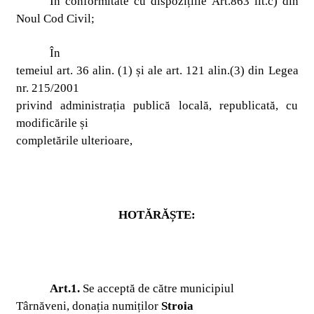
În conformitate cu dispozițiile
Art.863 lit.c) din
Noul Cod Civil;
În
temeiul art. 36 alin. (1) și ale art. 121 alin.(3) din Legea
nr. 215/2001
privind administrația publică locală, republicată, cu
modificările și
completările ulterioare,
HOTĂRĂȘTE:
Art.1.
Se acceptă de către municipiul
Târnăveni, donația numiților
Stroia