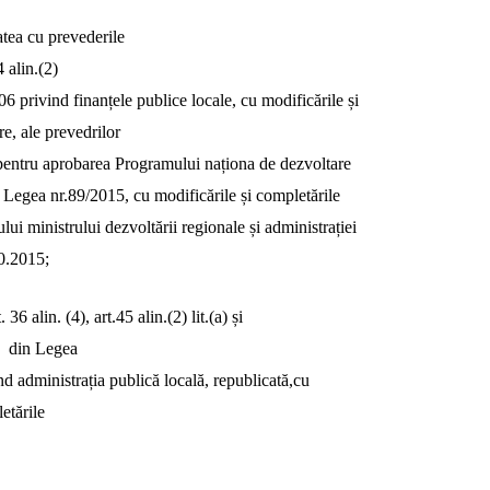
atea cu prevederile
4 alin.(2)
6 privind finanțele publice locale, cu modificările și
re, ale prevedrilor
entru aprobarea Programului naționa de dezvoltare
n Legea nr.89/2015, cu modificările și completările
ului ministrului dezvoltării regionale și administrației
10.2015;
 36 alin. (4), art.45 alin.(2) lit.(a) și
)
din Legea
nd administrația publică locală, republicată,cu
etările