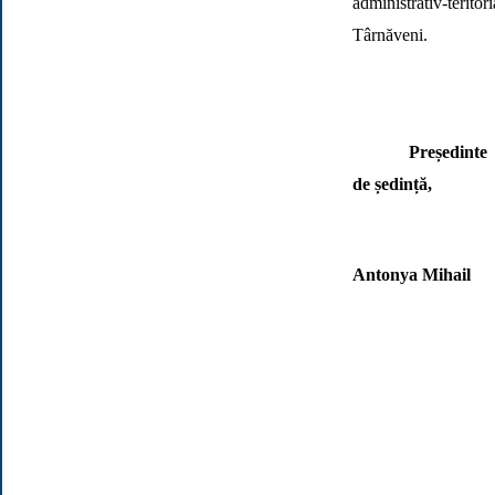
administrativ-teritor
Târnăveni.
Președinte
de ședință,
Antonya Mihail