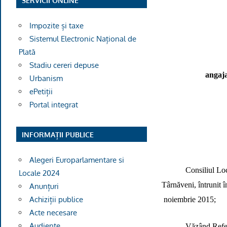
SERVICII ONLINE
Impozite și taxe
Sistemul Electronic Național de
Plată
Stadiu cereri depuse
angaja
Urbanism
ePetiții
Portal integrat
INFORMAȚII PUBLICE
Alegeri Europarlamentare si
Consiliul Lo
Locale 2024
Târnăveni, întrunit î
Anunțuri
Achiziții publice
noiembrie 2015;
Acte necesare
Audiențe
Văzând Refe