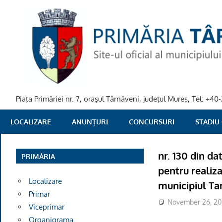
Skip
to
content
Piaţa Primăriei nr. 7, oraşul Târnăveni, judeţul Mureş, Tel: +
PRIMARIA
LOCALIZARE
ANUNȚURI
CONCURSURI
STADIU
TARNAVENI
nr. 130 din d
PRIMĂRIA
pentru realiza
Localizare
municipiul Ta
Primar
November 26, 20
Viceprimar
Organigrama