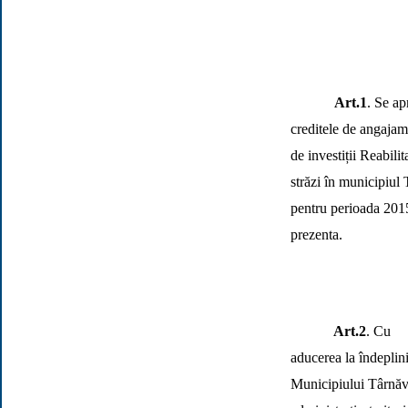
Art.1
. Se a
creditele de angajam
de investiții
Reabili
străzi în municipiul 
pentru perioada 2015
prezenta.
Art.2
. Cu
aducerea la îndeplin
Municipiului Târnăv