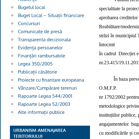
Bugetul local
specialitate la proie
Buget Local – Situații financiare
aprobarea creditelor 
Concursuri
Reabilitare/moderni
Comunicate de presă
străzi în municipiul 
Transparenta decizionala
întocmit
Evidența persoanelor
în cadrul
Direcției 
Finanțări rambursabile
nr.23.415/19.11.201
Legea 350/2005
Publicații căsătorie
În baza
preve
Proiecte cu finantare europeana
Vânzare/Cumpărare terenuri
O.M.F.P.
Rapoarte Legea 544/2001
nr 1792/2002 pentr
Rapoarte Legea 52/2003
metodologice privind 
Alte informații publice
instituțiilor publice
angajamentelor
buge
URBANISM-AMENAJAREA
cu modificările și c
TERITORIULUI