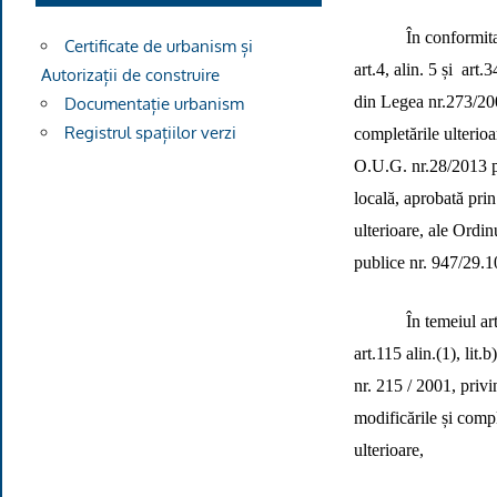
În conformit
Certificate de urbanism și
art.4, alin. 5 și
art.3
Autorizații de construire
din Legea nr.273/200
Documentație urbanism
Registrul spațiilor verzi
completările ulterioa
O.U.G. nr.28/2013 p
locală, aprobată pri
ulterioare, ale Ordin
publice nr. 947/29.
În temeiul art.
art.115 alin.(1), lit.b
nr. 215 / 2001, privi
modificările și compl
ulterioare,