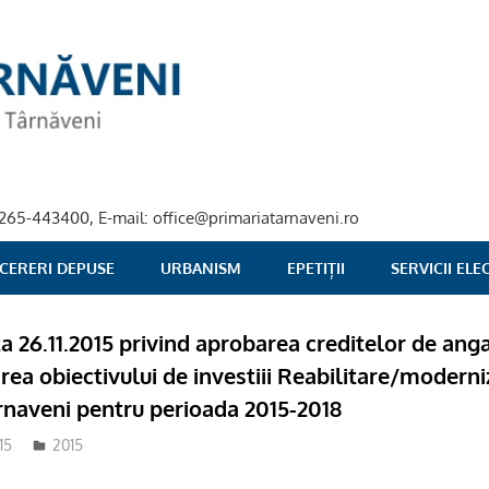
40-265-443400, E-mail: office@primariatarnaveni.ro
 CERERI DEPUSE
URBANISM
EPETIȚII
SERVICII EL
ata 26.11.2015 privind aprobarea creditelor de an
rea obiectivului de investiii Reabilitare/moderni
rnaveni pentru perioada 2015-2018
15
2015