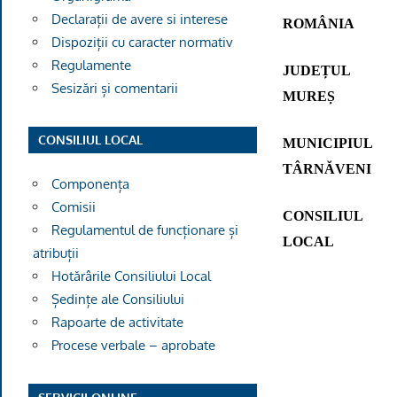
Declarații de avere si interese
ROMÂNIA
Dispoziții cu caracter normativ
Regulamente
JUDEȚUL
Sesizări și comentarii
MUREȘ
CONSILIUL LOCAL
MUNICIPIUL
TÂRNĂVENI
Componența
Comisii
CONSILIUL
Regulamentul de funcționare și
LOCAL
atribuții
Hotărârile Consiliului Local
Ședințe ale Consiliului
Rapoarte de activitate
Procese verbale – aprobate