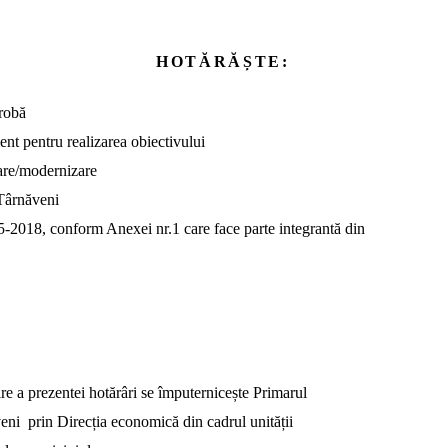
HOTĂRĂȘTE:
probă
ent pentru realizarea
obiectivului
tare/modernizare
Târnăveni 
-2018, conform Anexei nr.1 care face parte integrantă din
ire a prezentei hotărâri se împuternicește Primarul
eni
prin
Direcția economică din cadrul unității