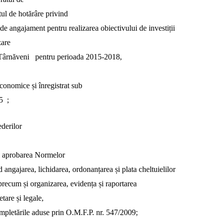
ctul de hotărâre
privind
de angajament pentru realizarea obiectivului de investiții
zare
Târnăveni 
pentru perioada 2015-2018
,
economice și înregistrat sub
5
;
derilor
u aprobarea
Normelor
angajarea, lichidarea, ordonanțarea și plata cheltuielilor
, precum și organizarea, evidența și raportarea
tare și legale,
ompletările aduse prin O.M.F.P. nr. 547/2009
;