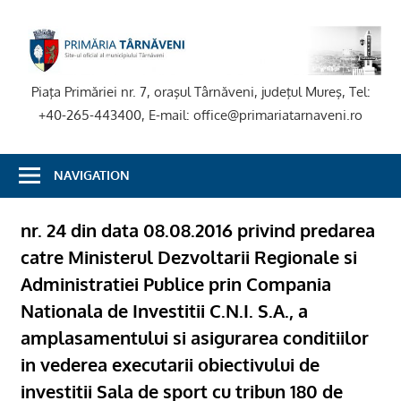
Skip
to
P
content
T
Piaţa Primăriei nr. 7, oraşul Târnăveni, judeţul Mureş, Tel:
+40-265-443400, E-mail: office@primariatarnaveni.ro
NAVIGATION
nr. 24 din data 08.08.2016 privind predarea
catre Ministerul Dezvoltarii Regionale si
Administratiei Publice prin Compania
Nationala de Investitii C.N.I. S.A., a
amplasamentului si asigurarea conditiilor
in vederea executarii obiectivului de
investitii Sala de sport cu tribun 180 de