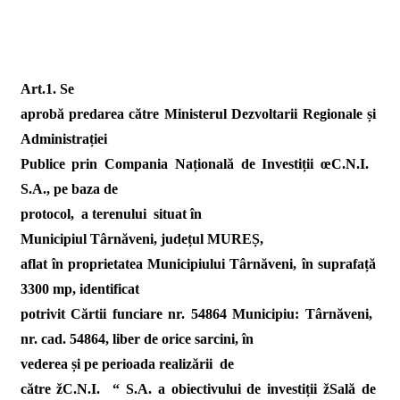
Art.1. Se
aprobă predarea către Ministerul Dezvoltarii Regionale și
Administrației
Publice prin Compania Națională de Investiții œC.N.I. 
S.A., pe baza de
protocol,
a terenului
situat în
Municipiul Târnăveni, județul
MUREȘ,
aflat în proprietatea Municipiului Târnăveni, în suprafață
3300 mp, identificat
potrivit Cărtii funciare nr. 54864 Municipiu: Târnăveni,
nr. cad. 54864, liber de orice sarcini, în
vederea și pe perioada realizării
de
către žC.N.I.  “ S.A. a obiectivului de investiții žSală de