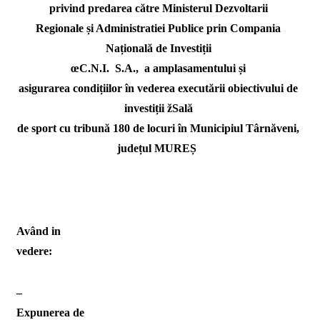
privind predarea către Ministerul Dezvoltarii
Regionale și Administratiei Publice prin Compania
Națională de Investiții
œC.N.I.  S.A.,
a amplasamentului și
asigurarea condițiilor în vederea executării obiectivului de
investiții žSală
de sport cu tribună 180 de locuri în Municipiul Târnăveni,
județul MUREȘ 
Având in
vedere:
–
Expunerea de