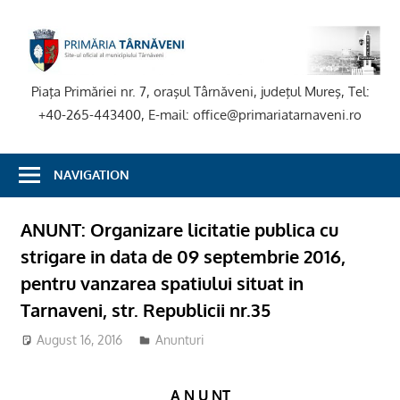
Skip
to
P
content
T
Piaţa Primăriei nr. 7, oraşul Târnăveni, judeţul Mureş, Tel:
+40-265-443400, E-mail: office@primariatarnaveni.ro
NAVIGATION
ANUNT: Organizare licitatie publica cu
strigare in data de 09 septembrie 2016,
pentru vanzarea spatiului situat in
Tarnaveni, str. Republicii nr.35
August 16, 2016
Anunturi
A N U NȚ