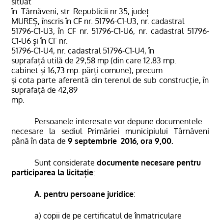
situat
în Târnăveni,
str. Republicii nr.35, județ
MUREȘ,
înscris în CF nr. 51796-C1-U3, nr. cadastral
51796-C1-U3, în CF nr. 51796-C1-U6, nr. cadastral 51796-
C1-U6 și în CF nr.
51796-C1-U4, nr. cadastral 51796-C1-U4,
în
suprafață utilă de 29,58 mp (din care 12,83
mp.
cabinet și 16,73 mp. părți comune),
precum
și cota parte aferentă din terenul de sub construcție, în
suprafață de 42,89
mp.
Persoanele interesate vor depune documentele
necesare la sediul
Primăriei municipiului Târnăveni
până în data de
9 septembrie
2016, ora 9,00.
Sunt considerate
documente necesare pentru
participarea la licitație
:
A. pentru persoane juridice
:
a) copii de pe certificatul de înmatriculare