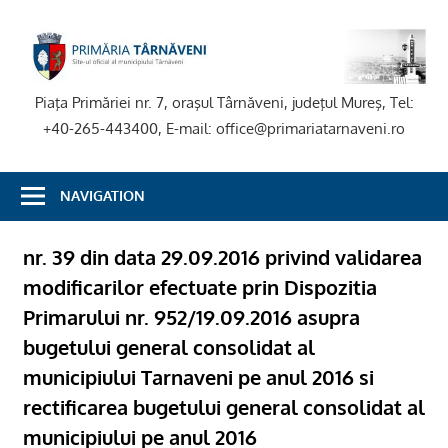
Skip
to
P
content
T
Piaţa Primăriei nr. 7, oraşul Târnăveni, judeţul Mureş, Tel:
+40-265-443400, E-mail: office@primariatarnaveni.ro
NAVIGATION
nr. 39 din data 29.09.2016 privind validarea
modificarilor efectuate prin Dispozitia
Primarului nr. 952/19.09.2016 asupra
bugetului general consolidat al
municipiului Tarnaveni pe anul 2016 si
rectificarea bugetului general consolidat al
municipiului pe anul 2016