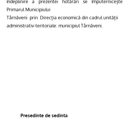
îndeplinire a prezentei hotărâri se împuternicește
Primarul Municipiului
Târnăveni
prin
Direcția economică din cadrul unității
administrativ-teritoriale: municipiul Târnăveni.
Presedinte de sedinta