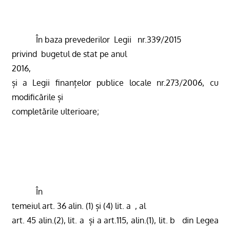
În baza prevederilor
Legii
nr.339/2015
privind
bugetul de stat pe anul
2016
,
și a Legii finanțelor publice locale nr.273/2006, cu
modificările și
completările ulterioare;
În
temeiul art. 36 alin. (1) și (4) lit. a  , al
art. 45 alin.(2), lit. a  și a art.115, alin.(1), lit. b 
din Legea