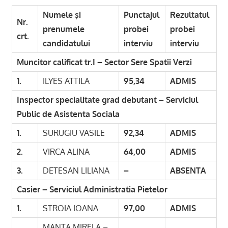
Numele şi
Punctajul
Rezultatul
Nr.
prenumele
probei
probei
crt.
candidatului
interviu
interviu
Muncitor calificat tr.I – Sector Sere Spatii Verzi
1.
ILYES ATTILA
95,34
ADMIS
Inspector specialitate grad debutant – Serviciul
Public de Asistenta Sociala
1.
SURUGIU VASILE
92,34
ADMIS
2.
VIRCA ALINA
64,00
ADMIS
3.
DETESAN LILIANA
–
ABSENTA
Casier – Serviciul Administratia Pietelor
1.
STROIA IOANA
97,00
ADMIS
MANTA MIRELA –