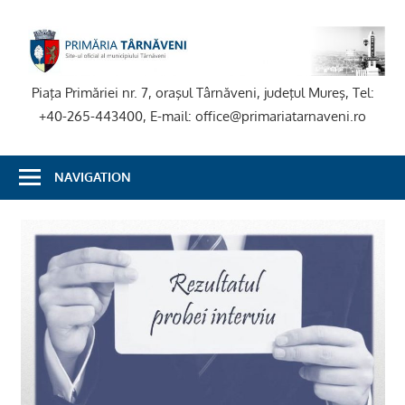
Skip
to
P
content
T
Piaţa Primăriei nr. 7, oraşul Târnăveni, judeţul Mureş, Tel:
+40-265-443400, E-mail: office@primariatarnaveni.ro
NAVIGATION