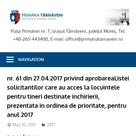
Skip
to
P
content
T
Piaţa Primăriei nr. 7, oraşul Târnăveni, judeţul Mureş, Tel:
+40-265-443400, E-mail: office@primariatarnaveni.ro
NAVIGATION
nr. 61 din 27.04.2017 privind aprobareaListei
solicitantilor care au acces la locuintele
pentru tineri destinate inchirierii,
prezentata in ordinea de prioritate, pentru
anul 2017
May 10, 2017
admsite
2017