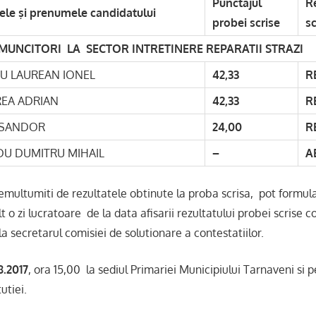
Punctajul
R
le şi prenumele candidatului
probei scrise
sc
MUNCITORI LA SECTOR INTRETINERE REPARATII STRAZI
U LAUREAN IONEL
42,33
R
EA ADRIAN
42,33
R
 SANDOR
24,00
R
U DUMITRU MIHAIL
–
A
tumiti de rezultatele obtinute la proba scrisa, pot formula 
 o zi lucratoare de la data afisarii rezultatului probei scrise c
a secretarul comisiei de solutionare a contestatiilor.
8.2017
, ora 15,00 la sediul Primariei Municipiului Tarnaveni si 
utiei.