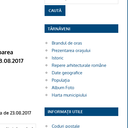
TÂRNĂVENI
Brandul de oras
Prezentarea orașului
parea
Istoric
3.08.2017
Repere arhitecturale române
Date geografice
Populația
Album Foto
Harta municipiului
INFORMAȚII UTILE
a de 23.08.2017
Coduri poștale