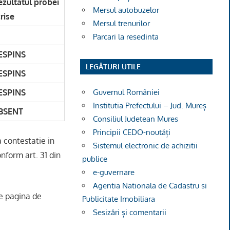
ezultatul probei
Mersul autobuzelor
rise
Mersul trenurilor
Parcari la resedinta
ESPINS
LEGĂTURI UTILE
ESPINS
ESPINS
Guvernul României
Institutia Prefectului – Jud. Mureș
BSENT
Consiliul Judetean Mures
Principii CEDO-noutăți
contestatie in
Sistemul electronic de achizitii
onform art. 31 din
publice
e-guvernare
Agentia Nationala de Cadastru si
pe pagina de
Publicitate Imobiliara
Sesizări și comentarii