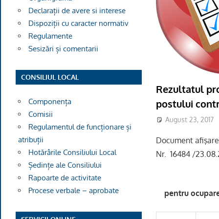
Declarații de avere si interese
Dispoziții cu caracter normativ
Regulamente
Sesizări și comentarii
CONSILIUL LOCAL
Rezultatul pr
Componența
postului cont
Comisii
August 23, 2017
Regulamentul de funcționare și
atribuții
Document afişare 
Hotărârile Consiliului Local
Nr. 16484 /23.08.
Ședințe ale Consiliului
Rapoarte de activitate
Procese verbale – aprobate
pentru ocupare