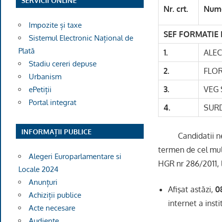
SERVICII ONLINE
Nr. crt.
Nume
Impozite și taxe
SEF FORMATIE 
Sistemul Electronic Național de
Plată
1.
ALEC
Stadiu cereri depuse
2.
FLOR
Urbanism
3.
VEG
ePetiții
Portal integrat
4.
SURD
INFORMAȚII PUBLICE
Candidatii nemul
termen de cel mult
Alegeri Europarlamentare si
HGR nr 286/2011, l
Locale 2024
Anunțuri
Afişat astăzi,
0
Achiziții publice
internet a instit
Acte necesare
Audiențe