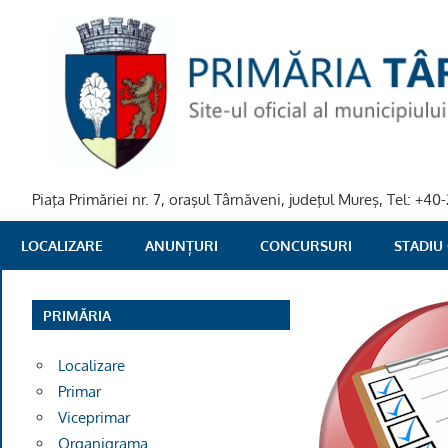
Skip
to
content
Piaţa Primăriei nr. 7, oraşul Târnăveni, judeţul Mureş, Tel: +
PRIMARIA
LOCALIZARE
ANUNȚURI
CONCURSURI
STADIU
TARNAVENI
PRIMĂRIA
Localizare
Primar
Viceprimar
Organigrama