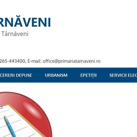
40-265-443400, E-mail: office@primariatarnaveni.ro
 CERERI DEPUSE
URBANISM
EPETIȚII
SERVICII EL