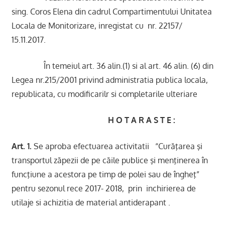
sing. Coros Elena din cadrul Compartimentului Unitatea
Locala de Monitorizare, inregistat cu nr. 22157/
15.11.2017.
În temeiul art. 36 alin.(1) si al art. 46 alin. (6) din
Legea nr.215/2001 privind administratia publica locala,
republicata, cu modificarilr si completarile ulteriare
H O T A R A S T E :
Art. 1.
Se aproba efectuarea activitatii “Curăţarea şi
transportul zăpezii de pe căile publice şi menţinerea în
funcţiune a acestora pe timp de polei sau de îngheţ”
pentru sezonul rece 2017- 2018, prin inchirierea de
utilaje si achizitia de material antiderapant .