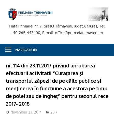
Skip
to
P
content
T
Piaţa Primăriei nr. 7, oraşul Târnăveni, judeţul Mureş, Tel:
+40-265-443400, E-mail: office@primariatarnaveni.ro
NAVIGATION
nr. 114 din 23.11.2017 privind aprobarea
efectuarii activitatii “Curăţarea şi
transportul zăpezii de pe căile publice şi
menţinerea în funcţiune a acestora pe timp
de polei sau de îngheţ” pentru sezonul rece
2017- 2018
November 23, 2017
admsite
2017