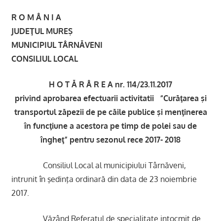
R O M Â N I A
JUDE
ŢUL MUREŞ
MUNICIPIUL TÂRN
ĂVENI
CONSILIUL LOCAL
H O T
Ă R Â R E A nr. 114/23.11.2017
privind aprobarea efectuarii activitatii “Curăţarea şi
transportul zăpezii de pe căile publice şi menţinerea
în funcţiune a acestora pe timp de polei sau de
îngheţ” pentru sezonul rece 2017- 2018
Consiliul Local al municipiului Târnăveni,
intrunit în şedinţa ordinară din data de 23 noiembrie
2017.
Văzând Referatul de specialitate intocmit de