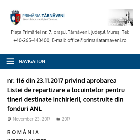
Skip
to
P
content
T
Piaţa Primăriei nr. 7, oraşul Târnăveni, judeţul Mureş, Tel:
+40-265-443400, E-mail: office@primariatarnaveni.ro
NAVIGATION
nr. 116 din 23.11.2017 privind aprobarea
Listei de repartizare a locuintelor pentru
tineri destinate inchirierii, construite din
fonduri ANL
November 23, 2017
admsite
2017
R O M Â N I A