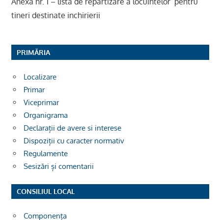
Anexa nr. 1 – lista de repartizare a locuintelor pentru
tineri destinate inchirierii
PRIMĂRIA
Localizare
Primar
Viceprimar
Organigrama
Declarații de avere si interese
Dispoziții cu caracter normativ
Regulamente
Sesizări și comentarii
CONSILIUL LOCAL
Componența