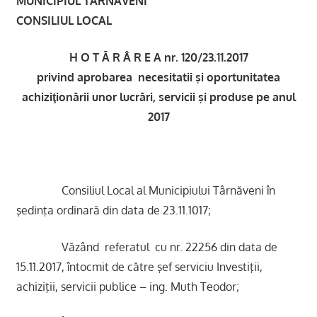
MUNICIPIUL TÂRNĂVENI
CONSILIUL LOCAL
H O T Ă R Â R E A nr. 120/23.11.2017
privind aprobarea necesitatii şi oportunitatea
achiziţionării unor lucrări, servicii şi produse pe anul
2017
Consiliul Local al Municipiului Târnăveni în
şedinţa ordinară din data de 23.11.1017;
Văzând referatul cu nr. 22256 din data de
15.11.2017, întocmit de către şef serviciu Investiţii,
achiziţii, servicii publice – ing. Muth Teodor;