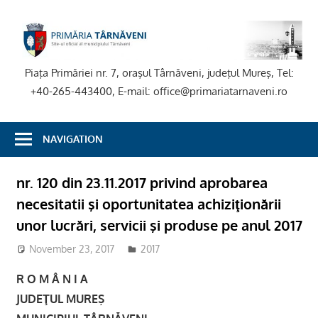
Skip
to
P
content
T
Piaţa Primăriei nr. 7, oraşul Târnăveni, judeţul Mureş, Tel:
+40-265-443400, E-mail: office@primariatarnaveni.ro
NAVIGATION
nr. 120 din 23.11.2017 privind aprobarea
necesitatii şi oportunitatea achiziţionării
unor lucrări, servicii şi produse pe anul 2017
November 23, 2017
admsite
2017
R O M Â N I A
JUDEŢUL MUREŞ