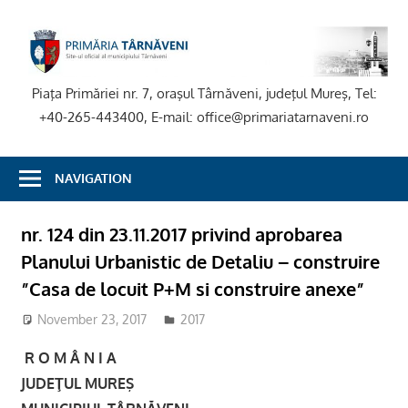
Skip
to
P
content
T
Piaţa Primăriei nr. 7, oraşul Târnăveni, judeţul Mureş, Tel:
+40-265-443400, E-mail: office@primariatarnaveni.ro
NAVIGATION
nr. 124 din 23.11.2017 privind aprobarea
Planului Urbanistic de Detaliu – construire
”Casa de locuit P+M si construire anexe”
November 23, 2017
admsite
2017
R O M Â N I A
JUDEŢUL MUREŞ