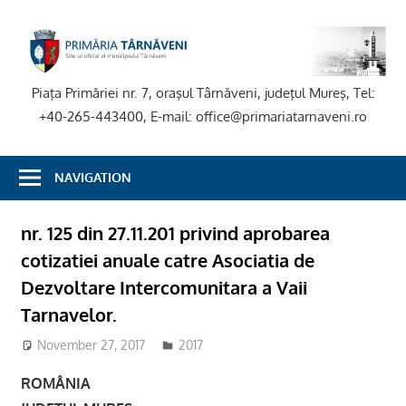
Skip
to
P
content
T
Piaţa Primăriei nr. 7, oraşul Târnăveni, judeţul Mureş, Tel:
+40-265-443400, E-mail: office@primariatarnaveni.ro
NAVIGATION
nr. 125 din 27.11.201 privind aprobarea
cotizatiei anuale catre Asociatia de
Dezvoltare Intercomunitara a Vaii
Tarnavelor.
November 27, 2017
admsite
2017
ROMÂNIA