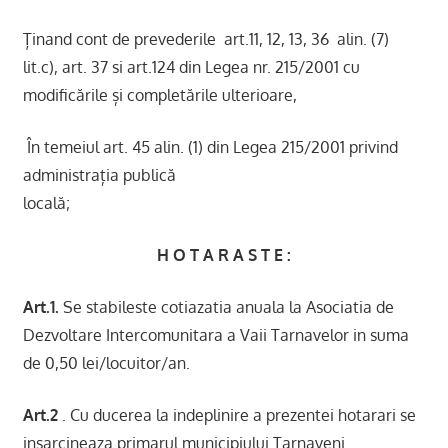
Ținand cont de prevederile art.11, 12, 13, 36 alin. (7)
lit.c), art. 37 si art.124 din Legea nr. 215/2001 cu
modificările și completările ulterioare,
În temeiul art. 45 alin. (1) din Legea 215/2001 privind
administrația publică
locală;
H O T A R A S T E :
Art.1.
Se stabileste cotiazatia anuala la Asociatia de
Dezvoltare Intercomunitara a Vaii Tarnavelor in suma
de 0,50 lei/locuitor/an.
Art.2
. Cu ducerea la indeplinire a prezentei hotarari se
insarcineaza primarul municipiului Tarnaveni.