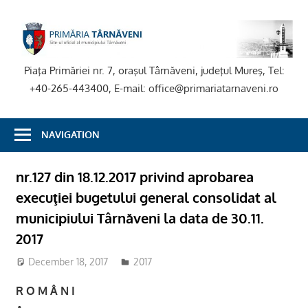
Skip
to
P
content
T
Piaţa Primăriei nr. 7, oraşul Târnăveni, judeţul Mureş, Tel:
+40-265-443400, E-mail: office@primariatarnaveni.ro
NAVIGATION
nr.127 din 18.12.2017 privind aprobarea
execuţiei bugetului general consolidat al
municipiului Târnăveni la data de 30.11.
2017
December 18, 2017
admsite
2017
R O M Â N I