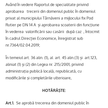
Având în vedere Raportul de specialitate privind
aprobarea trecerii din domeniul public în domeniul
privat al municipiului Târnăveni a mijlocului fix Pod
Rutier pe DN 14 A și aprobarea scoaterii din funcţiune
în vederea valorificării sau casării după caz , întocmit
în cadrul Direcției Economice, înregistrat sub
nr.7364/02.04.2019;
În temeiul art. 36 alin. (1), al art. 45 alin.(3) și art.123,
aliniat (1) și (2) din Legea nr. 215/2001, privind
administraţia publică locală, republicată, cu
modificările şi completările ulterioare,
HOTĂRĂŞTE:
Art.1.
Se aprobă trecerea din domeniul public în