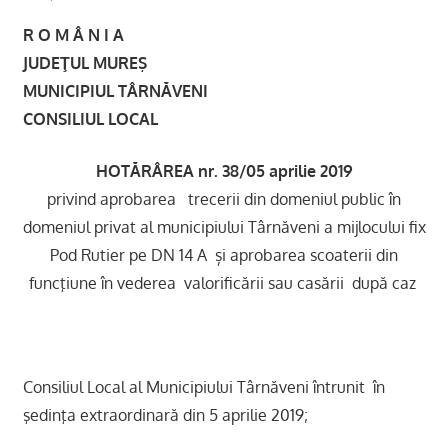
R O M Â N I A
JUDEŢUL MUREŞ
MUNICIPIUL TÂRNĂVENI
CONSILIUL LOCAL
HOTĂRÂREA nr. 38/05 aprilie 2019
privind aprobarea trecerii din domeniul public în
domeniul privat al municipiului Târnăveni a mijlocului fix
Pod Rutier pe DN 14 A și aprobarea scoaterii din
funcţiune în vederea valorificării sau casării după caz
Consiliul Local al Municipiului Târnăveni întrunit în
şedinţa extraordinară din 5 aprilie 2019;