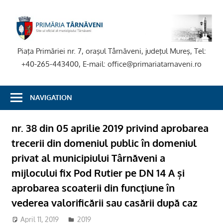
Skip
to
P
content
T
Piaţa Primăriei nr. 7, oraşul Târnăveni, judeţul Mureş, Tel:
+40-265-443400, E-mail: office@primariatarnaveni.ro
NAVIGATION
nr. 38 din 05 aprilie 2019 privind aprobarea
trecerii din domeniul public în domeniul
privat al municipiului Târnăveni a
mijlocului fix Pod Rutier pe DN 14 A și
aprobarea scoaterii din funcţiune în
vederea valorificării sau casării după caz
April 11, 2019
adm-mmm
2019