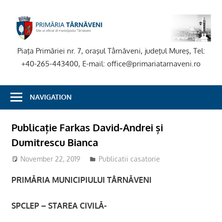
Skip
to
P
content
T
Piaţa Primăriei nr. 7, oraşul Târnăveni, judeţul Mureş, Tel:
+40-265-443400, E-mail: office@primariatarnaveni.ro
NAVIGATION
Publicație Farkas David-Andrei și
Dumitrescu Bianca
November 22, 2019
stciv
Publicatii casatorie
PRIMĂRIA MUNICIPIULUI TÂRNĂVENI
SPCLEP – STAREA CIVILĂ-