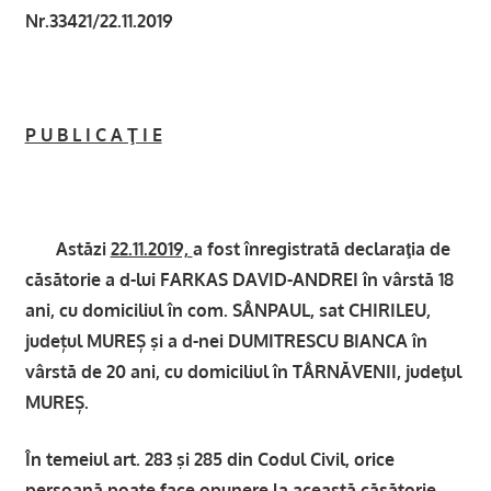
Nr.33421/22.11.2019
P U B L I C A Ţ I E
Astăzi
22.11.2019,
a fost înregistrată declaraţia de
căsătorie a d-lui FARKAS DAVID-ANDREI în vârstă 18
ani, cu domiciliul în com. SÂNPAUL, sat CHIRILEU,
județul MUREȘ şi a d-nei DUMITRESCU BIANCA în
vârstă de 20 ani, cu domiciliul în TÂRNĂVENII, judeţul
MUREȘ.
În temeiul art. 283 şi 285 din Codul Civil, orice
persoană poate face opunere la această căsătorie,