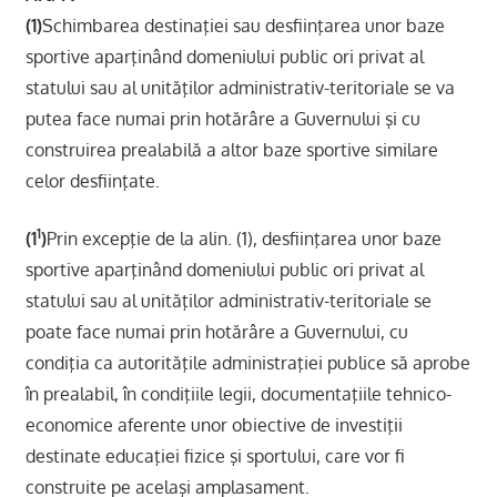
(1)
Schimbarea destinaţiei sau desfiinţarea unor baze
sportive aparţinând domeniului public ori privat al
statului sau al unităţilor administrativ-teritoriale se va
putea face numai prin hotărâre a Guvernului şi cu
construirea prealabilă a altor baze sportive similare
celor desfiinţate.
1
(1
)
Prin excepţie de la alin. (1), desfiinţarea unor baze
sportive aparţinând domeniului public ori privat al
statului sau al unităţilor administrativ-teritoriale se
poate face numai prin hotărâre a Guvernului, cu
condiţia ca autorităţile administraţiei publice să aprobe
în prealabil, în condiţiile legii, documentaţiile tehnico-
economice aferente unor obiective de investiţii
destinate educaţiei fizice şi sportului, care vor fi
construite pe acelaşi amplasament.