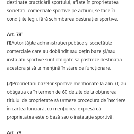
destinate practicării sportului, aflate în proprietatea
societăţii comerciale sportive pe acţiuni, se face în
condiţiile legii, fără schimbarea destinaţiei sportive.
1
Art. 78
(1)
Autorităţile administraţiei publice şi societăţile
comerciale care au dobândit sau deţin baze şi/sau
instalaţii sportive sunt obligate să păstreze destinaţia
acestora şi să le menţină în stare de funcţionare.
(2)
Proprietarii bazelor sportive menţionate la alin. (1) au
obligaţia ca în termen de 60 de zile de la obţinerea
titlului de proprietate să urmeze procedura de înscriere
în cartea funciară, cu menţiunea expresă că
proprietatea este o bază sau o instalaţie sportivă.
Art. 79