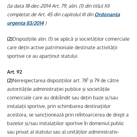
(la data 18-dec-2014 Art. 79, alin. (1) din titlul XII
completat de Art. 45 din capitolul III din
Ordonanta
urgenta 83/2014
)
(2)
Dispoziţiile alin. (1) se aplică şi societăţilor comerciale
care deţin active patrimoniale destinate activităţii
sportive ce au aparţinut statului.
Art. 92
1
(2)
Nerespectarea dispoziţiilor art. 78
şi 79 de către
autorităţile administraţiei publice şi societăţile
comerciale care au dobândit sau deţin baze şi/sau
instalaţii sportive, prin schimbarea destinaţiilor
acestora, se sancţionează prin reîntoarcerea de drept a
bazelor şi/sau instalaţiilor sportive în domeniul public
sau privat al statului sau al unităţilor administrativ-