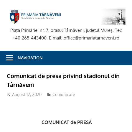
Skip
to
P
content
T
Piaţa Primăriei nr. 7, oraşul Târnăveni, judeţul Mureş, Tel:
+40-265-443400, E-mail: office@primariatarnaveni.ro
NAVIGATION
Comunicat de presa privind stadionul din
Târnăveni
August 12, 2020
adm-mmm
Comunicate
COMUNICAT de PRESĂ